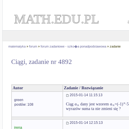
MATH.EDU.PL
matematyka
»
forum
»
forum zadaniowe - szko�a ponadpodstawowa
» zadanie
Ciągi, zadanie nr 4892
Autor
Zadanie / Rozwiązanie
2015-01-14 11:15:13
green
⋅
n
a
a
Ciąg
dany jest wzorem
=(-1)
5
postów: 108
n
n
wyrazów suma ta nie zmieni się ?
2015-01-14 12:15:13
irena