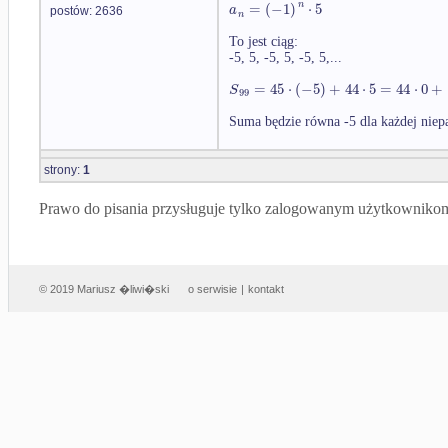
n
=
(
−
1
)
⋅
5
a
postów: 2636
n
To jest ciąg:
-5, 5, -5, 5, -5, 5,...
=
45
⋅
(
−
5
)
+
44
⋅
5
=
44
⋅
0
+
S
99
Suma będzie równa -5 dla każdej niepa
strony:
1
Prawo do pisania przysługuje tylko zalogowanym użytkowniko
© 2019 Mariusz �liwi�ski
o serwisie
|
kontakt