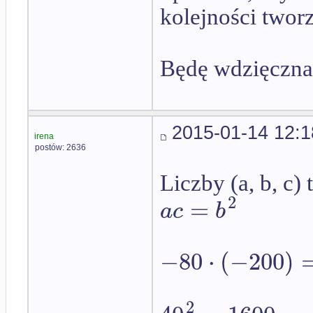
kolejności twor
Będę wdzięczna
2015-01-14 12:1
irena
postów: 2636
Liczby (a, b, c)
2
=
a
c
b
−
80
⋅
(
−
200
)
2