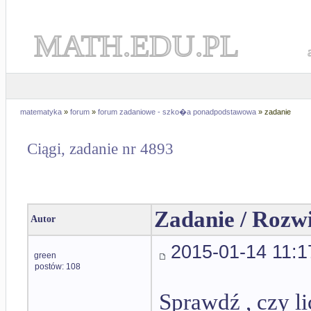
MATH.EDU.PL
matematyka
»
forum
»
forum zadaniowe - szko�a ponadpodstawowa
» zadanie
Ciągi, zadanie nr 4893
Zadanie / Rozw
Autor
2015-01-14 11:1
green
postów: 108
Sprawdź , czy l