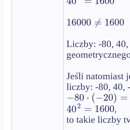
40
=
1600
16000
≠
1600
Liczby: -80, 40,
geometryczneg
Jeśli natomiast 
liczby: -80, 40, 
−
80
⋅
(
−
20
)
=
2
40
=
1600
,
to takie liczby