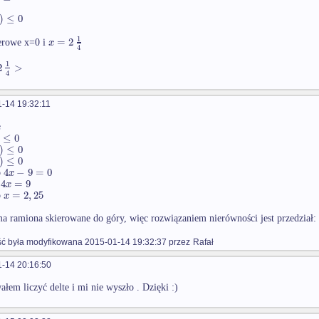
)
≤
0
1
=
2
x
erowe x=0 i
4
1
2
>
4
-14 19:32:11
x
≤
0
)
≤
0
)
≤
0
4
−
9
=
0
x
b
4
=
9
x
b
=
2
,
25
x
b
a ramiona skierowane do góry, więc rozwiązaniem nierówności jest przedział:
 była modyfikowana 2015-01-14 19:32:37 przez
Rafał
-14 20:16:50
ałem liczyć delte i mi nie wyszło . Dzięki :)