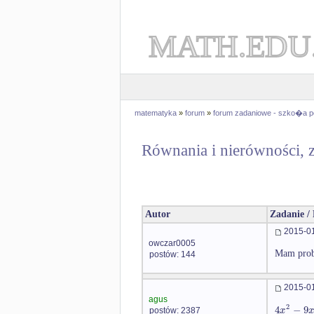
MATH.EDU
matematyka
»
forum
»
forum zadaniowe - szko�a 
Równania i nierówności, 
Autor
Zadanie /
2015-01
owczar0005
Mam probl
postów: 144
2015-01
agus
2
4
−
9
x
x
postów: 2387