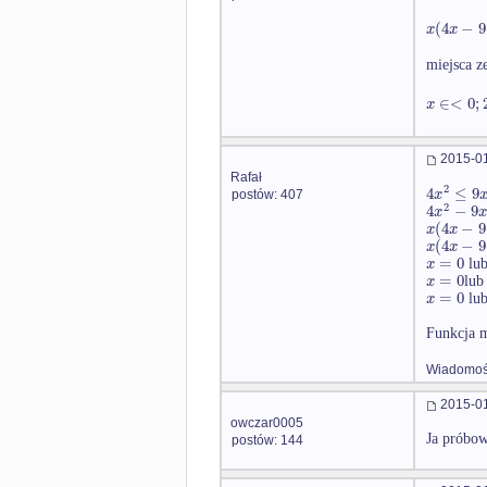
(
4
−
9
x
x
miejsca z
∈
<
0
;
x
2015-01
Rafał
2
4
≤
9
x
postów: 407
2
4
−
9
x
x
(
4
−
9
x
x
(
4
−
9
x
x
=
0
x
lu
=
0
x
lu
=
0
x
lu
Funkcja m
Wiadomość
2015-01
owczar0005
Ja próbow
postów: 144