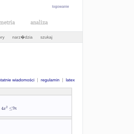
logowanie
metria
analiza
ory
narz�dzia
szukaj
|
|
statnie wiadomości
regulamin
latex
2
4
≤
x
.
9x