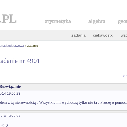
.PL
arytmetyka
algebra
geo
zadania
ciekawostki
wz
ponadpodstawowa
» zadanie
zadanie nr 4901
o
 Rozwiązanie
-14 19:06:23
em z tą nierównością . Wszystkie mi wychodzą tylko nie ta . Proszę o pomoc
-14 19:29:27
≤
0