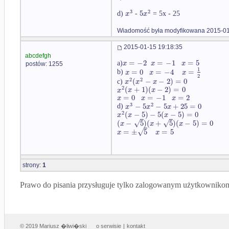
3
2
5
x
x
d)
-
= 5x - 25
Wiadomość była modyfikowana 2015-01
2015-01-15 19:18:35
abcdefgh
=
−
2
=
−
1
=
5
x
x
x
a)
postów: 1255
1
=
0
=
−
4
=
x
x
x
b)
2
2
2
(
−
−
2
)
=
0
x
x
x
c)
2
(
+
1
)
(
−
2
)
=
0
x
x
x
=
0
=
−
1
=
2
x
x
x
3
2
−
5
−
5
+
25
=
0
x
x
x
d)
2
(
−
5
)
−
5
(
−
5
)
=
0
x
x
x
√
√
(
−
5
)
(
+
5
)
(
−
5
)
=
0
x
x
x
√
=
±
5
=
5
x
x
strony:
1
Prawo do pisania przysługuje tylko zalogowanym użytkowniko
© 2019 Mariusz �liwi�ski
o serwisie
|
kontakt