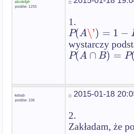
2015-01-18 19:0
abcdefgh
postów: 1255
1.
(
\'
)
=
1
−
P
A
wystarczy pods
(
∩
)
=
P
A
B
P
2015-01-18 20:0
kebab
postów: 106
2.
Zakładam, że p