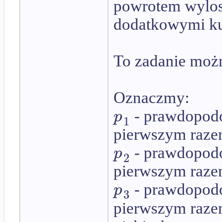
powrotem wylos
dodatkowymi ku
To zadanie możn
Oznaczmy:
p
- prawdopodo
1
pierwszym razem
p
- prawdopodo
2
pierwszym razem
p
- prawdopodo
3
pierwszym razem