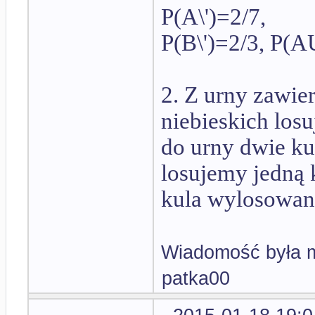
P(A\')=2/7,
P(B\')=2/3, P(
2. Z urny zawier
niebieskich los
do urny dwie ku
losujemy jedną 
kula wylosowana
Wiadomość była m
patka00