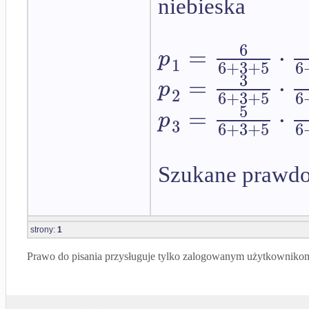
niebieska
6
=
⋅
p
1
6
+
3
+
5
6
3
=
⋅
p
2
6
+
3
+
5
6
5
=
⋅
p
3
6
+
3
+
5
6
Szukane prawdo
strony:
1
Prawo do pisania przysługuje tylko zalogowanym użytkowniko