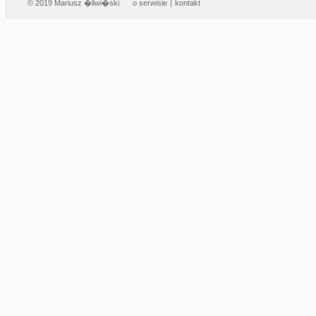
© 2019 Mariusz �liwi�ski
o serwisie
|
kontakt