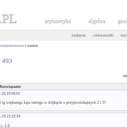
.PL
arytmetyka
algebra
geo
zadania
ciekawostki
wz
ponadpodstawowa
» zadanie
r 493
o
 Rozwiązanie
-25 15:56:52
i tg większego kąta ostrego w trójkącie o przyprostokątnych 2 i 3?
-25 21:22:33
=
1.5