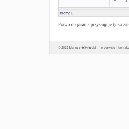
2
strony:
1
Prawo do pisania przysługuje tylko
© 2019 Mariusz �liwi�ski
o serwisie
|
kontakt