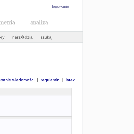
logowanie
metria
analiza
ory
narz�dzia
szukaj
|
|
statnie wiadomości
regulamin
latex