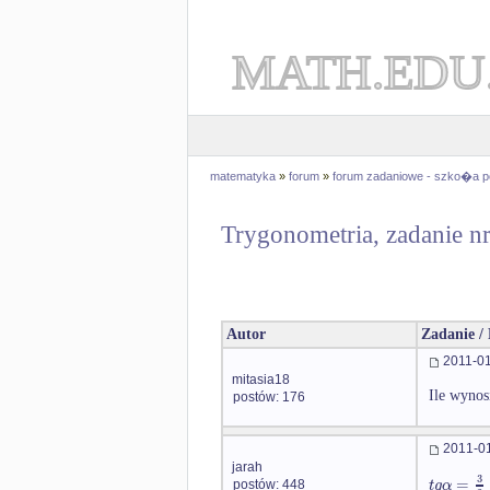
MATH.EDU
matematyka
»
forum
»
forum zadaniowe - szko�a 
Trygonometria, zadanie n
Autor
Zadanie /
2011-01
mitasia18
Ile wynos
postów: 176
2011-01
jarah
3
=
t
g
α
postów: 448