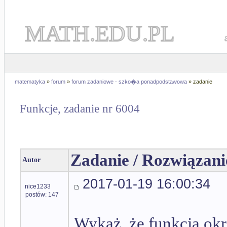
MATH.EDU.PL
matematyka
»
forum
»
forum zadaniowe - szko�a ponadpodstawowa
» zadanie
Funkcje, zadanie nr 6004
Zadanie / Rozwiązani
Autor
2017-01-19 16:00:34
nice1233
postów: 147
Wykaż, że funkcja ok