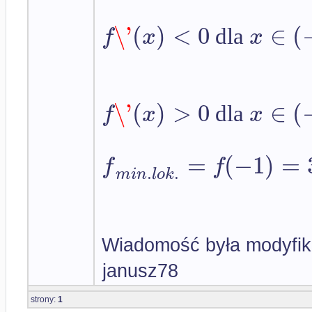
\'
(
)
<
0
∈
(
f
x
x
dla
\'
(
)
>
0
∈
(
f
x
x
dla
=
(
−
1
)
=
f
f
.
.
m
i
n
l
o
k
Wiadomość była modyfik
janusz78
strony:
1