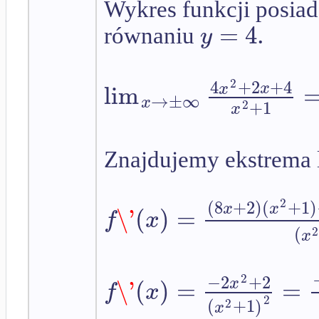
Wykres funkcji posia
=
4.
y
równaniu
4
+
2
+
4
2
lim
x
x
→
±
∞
x
+
1
2
x
Znajdujemy ekstrema 
(
8
+
2
)
(
+
1
)
2
x
x
\'
(
)
=
f
x
(
2
x
−
2
+
2
2
\'
(
)
=
=
x
f
x
2
(
+
1
)
2
x