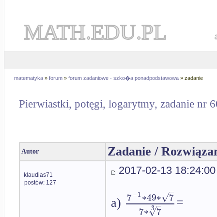
MATH.EDU.PL
matematyka
»
forum
»
forum zadaniowe - szko�a ponadpodstawowa
» zadanie
Pierwiastki, potęgi, logarytmy, zadanie nr 
Zadanie / Rozwiąza
Autor
2017-02-13 18:24:00
klaudias71
postów: 127
−
1
√
7
∗
49
∗
7
a)
=
3
√
7
∗
7