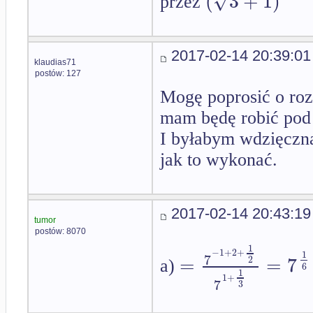
√
(
3
+
1
)
przez
2017-02-14 20:39:01
klaudias71
postów: 127
Mogę poprosić o roz
mam będę robić pod 
I byłabym wdzięczna
jak to wykonać.
2017-02-14 20:43:19
tumor
postów: 8070
1
−
1
+
2
+
1
7
=
=
7
2
a)
6
1
1
+
7
3