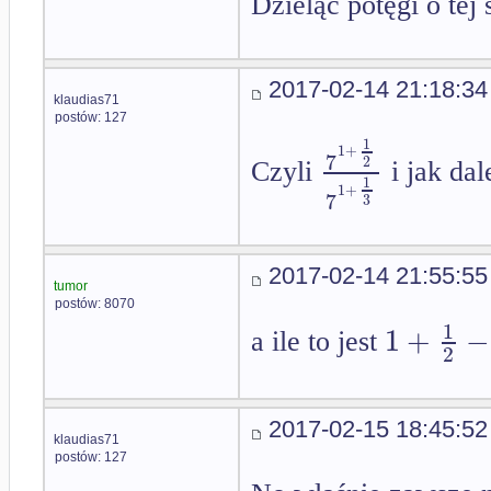
Dzieląc potęgi o te
2017-02-14 21:18:34
klaudias71
postów: 127
1
1
+
7
2
Czyli
i jak dal
1
1
+
7
3
2017-02-14 21:55:55
tumor
postów: 8070
1
1
+
−
a ile to jest
2
2017-02-15 18:45:52
klaudias71
postów: 127