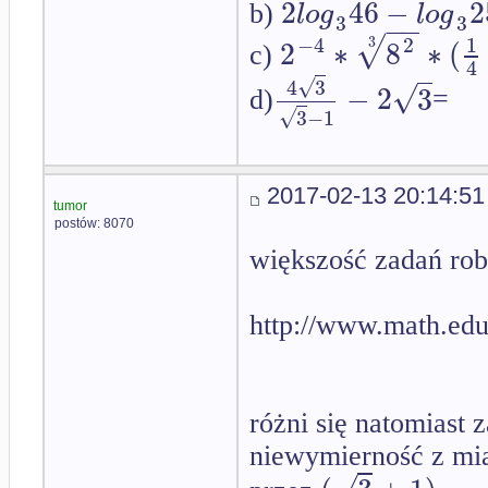
2
46
−
2
l
o
g
l
o
g
b)
−
−
3
3
√
−
4
2
1
3
2
∗
8
∗
(
c)
4
√
4
3
√
−
2
3
d)
=
√
3
−
1
2017-02-13 20:14:51
tumor
postów: 8070
większość zadań rob
http://www.math.edu
różni się natomiast
niewymierność z mia