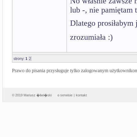
No właśnie zawsze mi
lub -, nie pamiętam t
Dlatego prosiłabym
zrozumiała :)
strony:
1
2
Prawo do pisania przysługuje tylko zalogowanym użytkowniko
© 2019 Mariusz �liwi�ski
o serwisie
|
kontakt