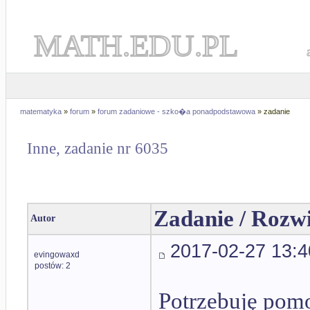
MATH.EDU.PL
matematyka
»
forum
»
forum zadaniowe - szko�a ponadpodstawowa
» zadanie
Inne, zadanie nr 6035
Zadanie / Rozw
Autor
2017-02-27 13:4
evingowaxd
postów: 2
Potrzebuję pomoc