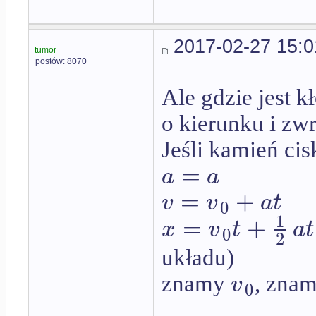
2017-02-27 15:0
tumor
postów: 8070
Ale gdzie jest k
o kierunku i zwr
Jeśli kamień ci
=
a
a
=
+
v
v
a
t
0
1
=
+
x
v
t
a
t
0
2
układu)
v
znamy
, zna
0