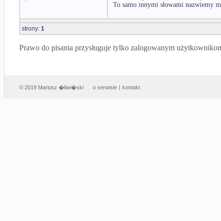
To samo innymi słowami nazwiemy mn
strony:
1
Prawo do pisania przysługuje tylko zalogowanym użytkowniko
© 2019 Mariusz �liwi�ski
o serwisie
|
kontakt