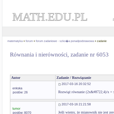
MATH.EDU.PL
matematyka
»
forum
»
forum zadaniowe - szko�a ponadpodstawowa
» zadanie
Równania i nierówności, zadanie nr 6053
Autor
Zadanie / Rozwiązanie
2017-03-16 20:32:52
enkska
Rozwiąż równanie (2x&#8722;4)/x = 
postów: 26
2017-03-16 21:21:58
tumor
Jeśli wiemy, że mianownik nie jest z
postów: 8070