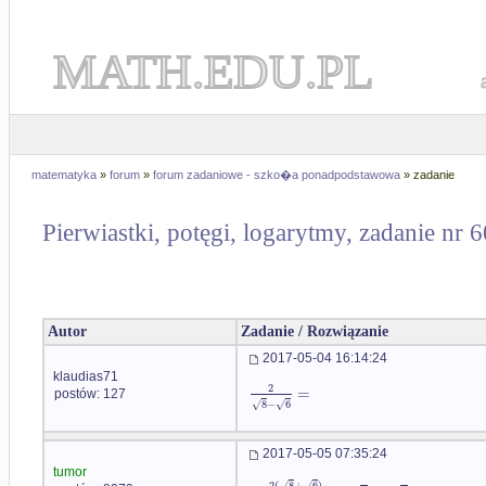
MATH.EDU.PL
matematyka
»
forum
»
forum zadaniowe - szko�a ponadpodstawowa
» zadanie
Pierwiastki, potęgi, logarytmy, zadanie nr 
Autor
Zadanie / Rozwiązanie
2017-05-04 16:14:24
klaudias71
2
=
postów: 127
8
−
6
√
√
2017-05-05 07:35:24
tumor
2
(
8
+
6
)
√
√