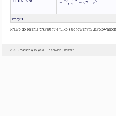
√
√
=
=
8
+
6
postów: 8070
8
−
6
strony:
1
Prawo do pisania przysługuje tylko zalogowanym użytkowniko
© 2019 Mariusz �liwi�ski
o serwisie
|
kontakt