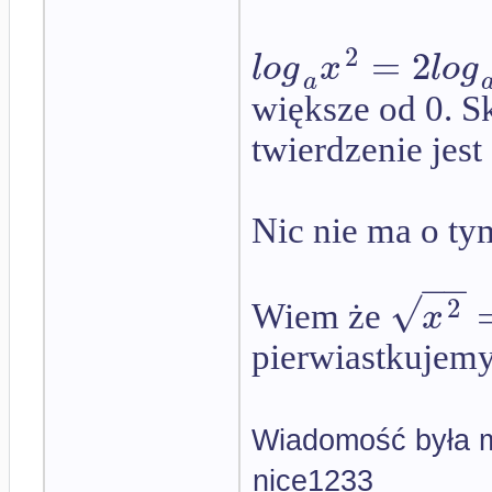
2
=
2
l
o
g
x
l
o
g
a
większe od 0. S
twierdzenie jest
Nic nie ma o ty
−
−
√
2
x
Wiem że
pierwiastkujemy 
Wiadomość była m
nice1233