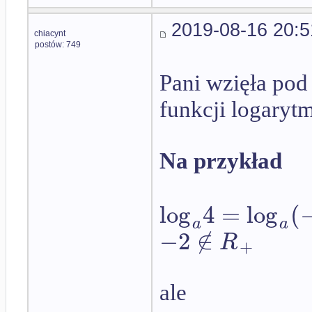
2019-08-16 20:5
chiacynt
postów: 749
Pani wzięła po
funkcji logaryt
Na przykład
log
4
=
log
(
a
a
−
2
∉
R
+
ale