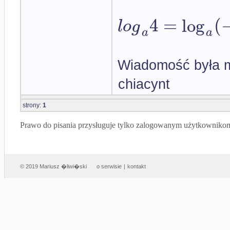
4
=
log
(
l
o
g
a
a
Wiadomość była m
chiacynt
strony:
1
Prawo do pisania przysługuje tylko zalogowanym użytkowniko
© 2019 Mariusz �liwi�ski
o serwisie
|
kontakt