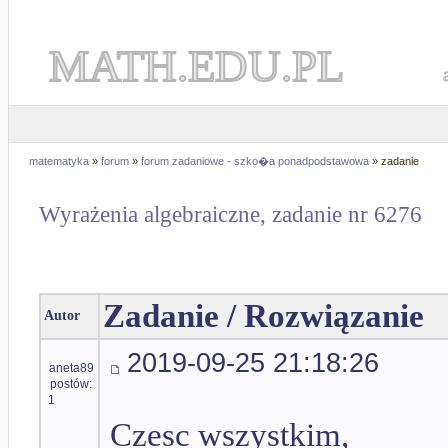
MATH.EDU.PL
matematyka
»
forum
»
forum zadaniowe - szko�a ponadpodstawowa
» zadanie
Wyrażenia algebraiczne, zadanie nr 6276
Zadanie / Rozwiązanie
Autor
2019-09-25 21:18:26
aneta89
postów:
1
Czesc wszystkim,