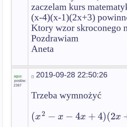
zaczelam kurs matematyk
(x-4)(x-1)(2x+3) powinn
Ktory wzor skroconego m
Pozdrawiam
Aneta
2019-09-28 22:50:26
agus
postów:
2387
Trzeba wymnożyć
2
(
−
−
4
+
4
)
(
2
x
x
x
x