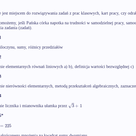
 jest miejscem do rozwiązywania zadań z prac klasowych, kart pracy, czy odrab
omożemy, jeśli Pańska córka napotka na trudności w samodzielnej pracy, samod
ia zadania (zadań).
1
 iloczynu, sumy, różnicy przedziałów
2
ie elementarnych równań liniowych a) b), definicja wartości bezwzględnej c)
3
ie nierówności elementarnych, metodą przekształceń algebraicznych, zaznaczen
4
√
3
+
1
ie licznika i mianownika ułamka przez
5*
=
225
 skróconego mnożenia na kwadrat sumy dwumianu