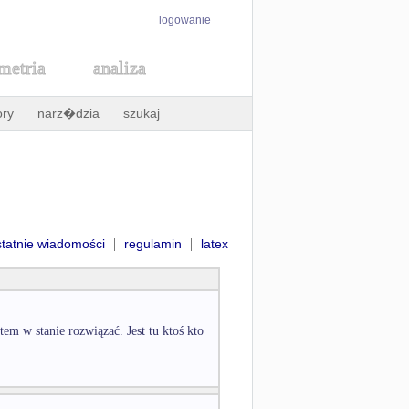
logowanie
metria
analiza
ory
narz�dzia
szukaj
|
|
statnie wiadomości
regulamin
latex
em w stanie rozwiązać. Jest tu ktoś kto