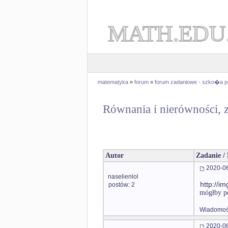
MATH.EDU
matematyka
»
forum
»
forum zadaniowe - szko�a 
Równania i nierówności, 
Autor
Zadanie /
2020-06
naselienlol
http://i
postów: 2
mógłby po
Wiadomość
2020-06