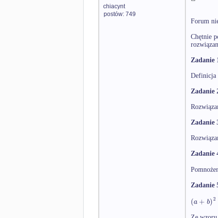
chiacynt
postów: 749
Forum nie
Chętnie p
rozwiązan
Zadanie 
Definicja
Zadanie 
Rozwiązan
Zadanie 
Rozwiązan
Zadanie 
Pomnożen
Zadanie 
2
(
+
)
a
b
Ze wzoru