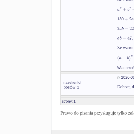
2
2
+
a
b
130
+
2
a
2
=
22
a
b
=
47
,
a
b
Ze wzoru
2
(
−
)
a
b
Wiadomość
2020-06
naselienlol
Dobrze, d
postów: 2
strony:
1
Prawo do pisania przysługuje tylko