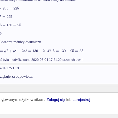
+
2
=
225
a
b
=
225
b
5
−
130
=
95
5.
 kwadrat różnicy dwumianu
2
2
=
+
−
2
=
130
−
2
⋅
47
,
5
=
130
−
95
=
35.
a
b
a
b
 była modyfikowana 2020-06-04 17:21:29 przez
chiacynt
-04 17:21:13
ziękuje za odpowiedź.
 zalogowanym użytkownikom.
lub
Zaloguj się
zarejestruj