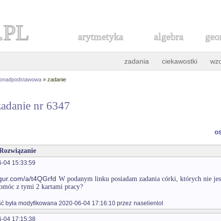
.PL
arytmetyka
algebra
geo
zadania
ciekawostki
wz
ponadpodstawowa
» zadanie
zadanie nr 6347
o
 Rozwiązanie
-04 15:33:59
mgur.com/a/t4QGrfd
W podanym linku posiadam zadania córki, których nie jest
móc z tymi 2 kartami pracy?
 była modyfikowana 2020-06-04 17:16:10 przez
naselienlol
-04 17:15:38