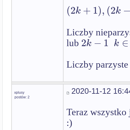
(
2
+
1
)
,
(
2
k
k
Liczby nieparzy
2
−
1
∈
k
k
lub
Liczby parzyste
2020-11-12 16:4
xplusy
postów: 2
Teraz wszystko 
:)