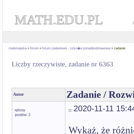
MATH.EDU.PL
matematyka
»
forum
»
forum zadaniowe - szko�a ponadpodstawowa
» zadanie
Liczby rzeczywiste, zadanie nr 6363
Zadanie / Rozw
Autor
2020-11-11 15:4
xplusy
postów: 2
Wykaż, że różni