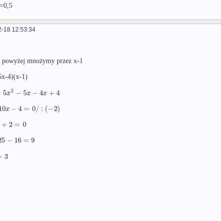
x=0,5
-18 12:53:34
 powyżej mnożymy przez x-1
x-4)(x-1)
2
=
5
−
5
−
4
+
4
x
x
x
10
−
4
=
0
/
:
(
−
2
)
x
+
2
=
0
25
−
16
=
9
=
3