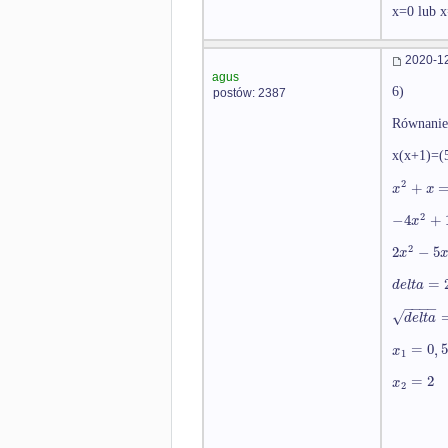
x=0 lub 
2020-12
agus
6)
postów: 2387
Równanie
x(x+1)=(5
2
+
x
x
2
−
4
+
x
2
2
−
5
x
x
=
d
e
l
t
a
−
−
−
−
√
d
e
l
t
a
=
0
,
5
x
1
=
2
x
2