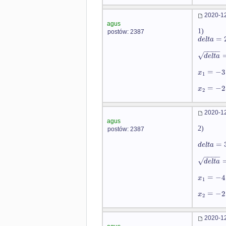
2020-12
agus
1)
postów: 2387
=
d
e
l
t
a
−
−
−
−
√
d
e
l
t
a
=
−
3
x
1
=
−
2
x
2
2020-12
agus
2)
postów: 2387
=
d
e
l
t
a
−
−
−
−
√
d
e
l
t
a
=
−
4
x
1
=
−
2
x
2
2020-12