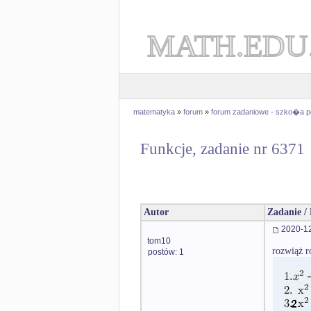
MATH.EDU
matematyka
»
forum
»
forum zadaniowe - szko�a 
Funkcje, zadanie nr 6371
Autor
Zadanie /
2020-12
tom10
rozwiąż 
postów: 1