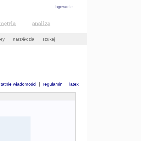
logowanie
metria
analiza
ory
narz�dzia
szukaj
|
|
statnie wiadomości
regulamin
latex