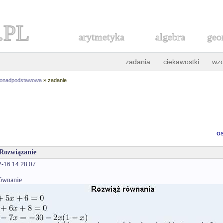
.PL
arytmetyka
algebra
geo
zadania
ciekawostki
wz
ponadpodstawowa
» zadanie
o
 Rozwiązanie
-16 14:28:07
równanie