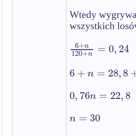
Wtedy wygrywaj
wszystkich losó
6
+
=
0
,
24
n
120
+
n
6
+
=
28
,
8
n
0
,
76
=
22
,
8
n
=
30
n