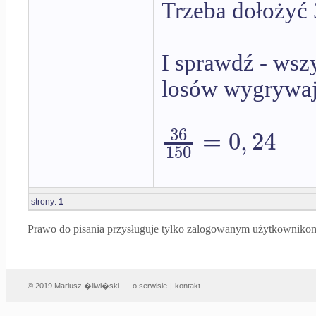
Trzeba dołożyć
I sprawdź - wsz
losów wygrywaj
36
=
0
,
24
150
strony:
1
Prawo do pisania przysługuje tylko zalogowanym użytkowniko
© 2019 Mariusz �liwi�ski
o serwisie
|
kontakt