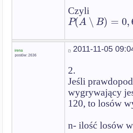
Czyli
(
∖
)
=
0
,
P
A
B
2011-11-05 09:0
irena
postów: 2636
2.
Jeśli prawdopod
wygrywający jes
120, to losów w
n- ilość losów 