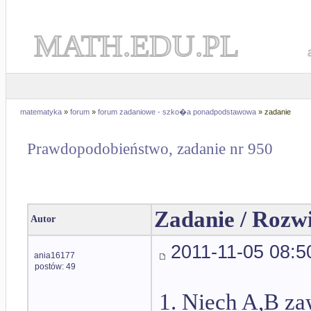
MATH.EDU.PL
matematyka
»
forum
»
forum zadaniowe - szko�a ponadpodstawowa
» zadanie
Prawdopodobieństwo, zadanie nr 950
Zadanie / Rozw
Autor
2011-11-05 08:5
ania16177
postów: 49
1. Niech A,B za