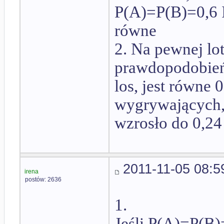
P(A)=P(B)=0,6 I
równe
2. Na pewnej lot
prawdopodobień
los, jest równe 
wygrywających,
wzrosło do 0,24
2011-11-05 08:5
irena
postów: 2636
1.
Jeśli P(A)=P(B