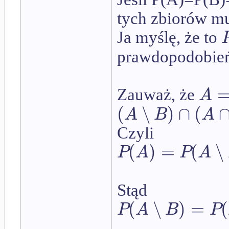
tych zbiorów mu
Ja myślę, że to
prawdopodobień
A
Zauważ, że
(
∖
)
∩
(
A
B
A
Czyli
(
)
=
(
∖
P
A
P
A
Stąd
(
∖
)
=
(
P
A
B
P