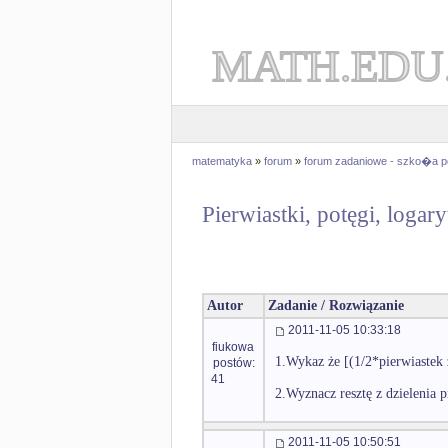
MATH.EDU
matematyka
»
forum
»
forum zadaniowe - szko�a 
Pierwiastki, potęgi, logar
Autor
Zadanie / Rozwiązanie
2011-11-05 10:33:18
fiukowa
1.Wykaz że [(1/2*pierwiastek 
postów:
41
2.Wyznacz resztę z dzielenia 
2011-11-05 10:50:51