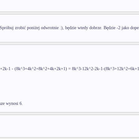
Spróbuj zrobić poniżej odwrotnie :), będzie wtedy dobrze. Będzie -2 jako dopeł
+2k-1 - (8k^3+4k^2+8k^2+4k+2k+1) = 8k^3-12k^2-2k-1-(8k^3+12k^2+6k+1)
sze wynosi 6.