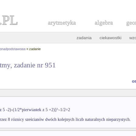
.PL
arytmetyka
algebra
geo
zadania
ciekawostki
wz
ponadpodstawowa
» zadanie
ytmy, zadanie nr 951
o
z 5 -2)-(1/2*pierwiastek z 5 +2)]^-1/2=2
przez 8 róznicy sześcianów dwóch kolejnych liczb naturalnych nieparzystych.