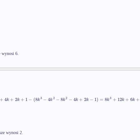
e wynosi 6.
3
2
2
3
+
4
+
2
+
1
−
(
8
−
4
−
8
−
4
+
2
−
1
)
=
8
+
12
+
6
+
k
k
k
k
k
k
k
k
k
k
sze wynosi 2.