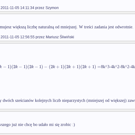
2011-11-05 14:11:34 przez
Szymon
ujesz większą liczbę naturalną od mniejszej. W treści zadania jest odwrotnie. 
2011-11-05 12:56:55 przez
Mariusz Śliwiński
−
1
)
(
2
−
1
)
(
2
−
1
)
−
(
2
+
1
)
(
2
+
1
)
(
2
+
1
)
=
k
k
k
k
k
k
8k^3-4k^2-8k^2-4k
cy dwóch sześcianów kolejnych liczb nieparzystych (mniejszej od większej) zaw
wszego już nie chcę bo udało mi się zrobic :)