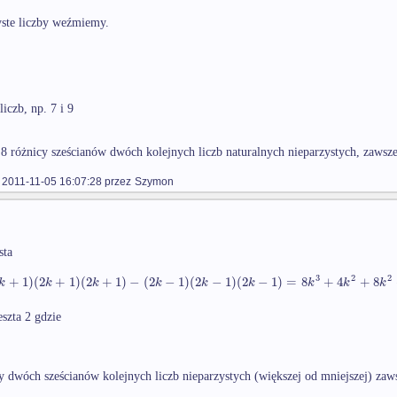
zyste liczby weźmiemy.
iczb, np. 7 i 9
z 8 różnicy sześcianów dwóch kolejnych liczb naturalnych nieparzystych, zawsz
2011-11-05 16:07:28 przez
Szymon
sta
3
2
2
+
1
)
(
2
+
1
)
(
2
+
1
)
−
(
2
−
1
)
(
2
−
1
)
(
2
−
1
)
=
8
+
4
+
8
k
k
k
k
k
k
k
k
k
szta 2 gdzie
cy dwóch sześcianów kolejnych liczb nieparzystych (większej od mniejszej) zaw