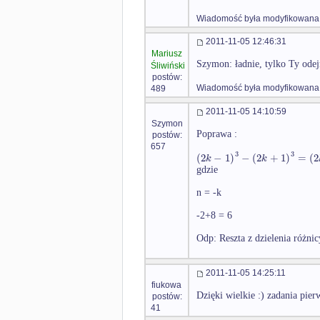
Wiadomość była modyfikowana 
2011-11-05 12:46:31
Mariusz
Szymon: ładnie, tylko Ty odejm
Śliwiński
postów:
Wiadomość była modyfikowana 
489
2011-11-05 14:10:59
Szymon
Poprawa :
postów:
657
3
3
(
2
−
1
)
−
(
2
+
1
)
=
(
2
k
k
gdzie
n = -k
-2+8 = 6
Odp: Reszta z dzielenia różni
2011-11-05 14:25:11
fiukowa
Dzięki wielkie :) zadania pier
postów:
41