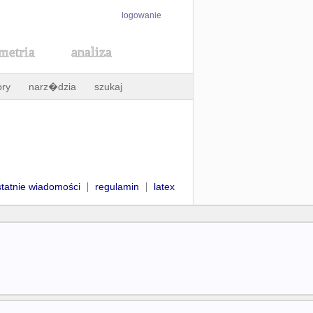
logowanie
metria
analiza
ory
narz�dzia
szukaj
|
|
statnie wiadomości
regulamin
latex