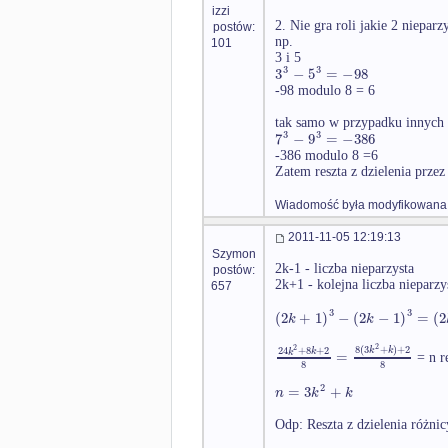
izzi
2. Nie gra roli jakie 2 niepar
postów:
np.
101
3 i 5
3
3
3
−
5
=
−
98
-98 modulo 8 = 6
tak samo w przypadku innych l
3
3
7
−
9
=
−
386
-386 modulo 8 =6
Zatem reszta z dzielenia prze
Wiadomość była modyfikowana 
2011-11-05 12:19:13
Szymon
2k-1 - liczba nieparzysta
postów:
2k+1 - kolejna liczba nieparzy
657
3
3
(
2
+
1
)
−
(
2
−
1
)
=
(
2
k
k
2
8
(
3
+
)
+
2
2
24
+
8
+
2
k
k
k
k
=
= n re
8
8
2
=
3
+
n
k
k
Odp: Reszta z dzielenia różni