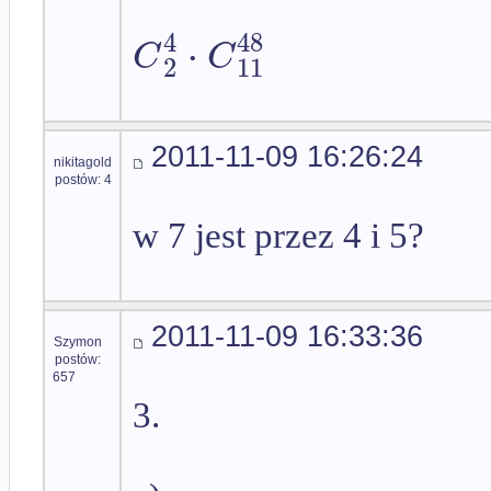
4
48
⋅
C
C
2
11
2011-11-09 16:26:24
nikitagold
postów: 4
w 7 jest przez 4 i 5?
2011-11-09 16:33:36
Szymon
postów:
657
3.