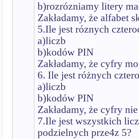
b)rozrózniamy litery mał
Zakładamy, że alfabet skł
5.Ile jest róznych czter
a)liczb
b)kodów PIN
Zakładamy, że cyfry mo
6. Ile jest różnych czte
a)liczb
b)kodów PIN
Zakładamy, że cyfry nie
7.Ile jest wszystkich li
podzielnych prze4z 5?