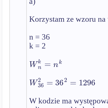
a)
Korzystam ze wzoru na 
n = 36
k = 2
=
k
k
W
n
n
2
2
=
36
=
1296
W
36
W kodzie ma występować