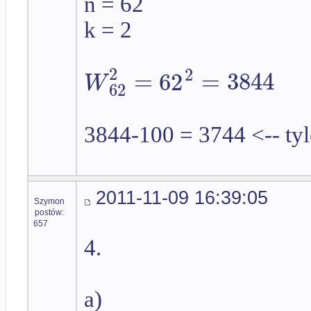
n = 62
k = 2
2
2
=
62
=
3844
W
62
3844-100 = 3744 <-- tyl
2011-11-09 16:39:05
Szymon
postów:
657
4.
a)