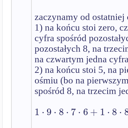
zaczynamy od ostatniej 
1) na końcu stoi zero, 
cyfra spośród pozostały
pozostałych 8, na trzec
na czwartym jedna cyfra
2) na końcu stoi 5, na p
ośmiu (bo na pierwszym 
spośród 8, na trzecim j
1
⋅
9
⋅
8
⋅
7
⋅
6
+
1
⋅
8
⋅