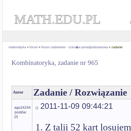
MATH.EDU.PL
matematyka
»
forum
»
forum zadaniowe - szko�a ponadpodstawowa
» zadanie
Kombinatoryka, zadanie nr 965
Zadanie / Rozwiązanie
Autor
2011-11-09 09:44:21
agu24244
postów:
25
1. Z talii 52 kart losuje