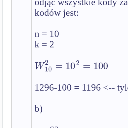
odjąc wszystkie kody za
kodów jest:
n = 10
k = 2
2
2
=
10
=
100
W
10
1296-100 = 1196 <-- tyl
b)