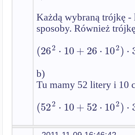
Każdą wybraną trójkę - l
sposoby. Również trójkę l
2
2
(
26
⋅
10
+
26
⋅
10
)
⋅
b)
Tu mamy 52 litery i 10 
2
2
(
52
⋅
10
+
52
⋅
10
)
⋅
2011-11-09 16:46:42