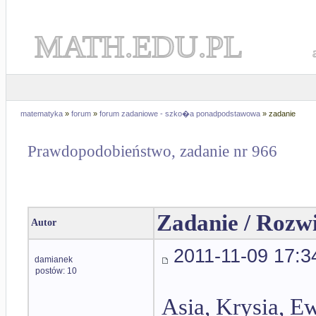
MATH.EDU.PL
matematyka
»
forum
»
forum zadaniowe - szko�a ponadpodstawowa
» zadanie
Prawdopodobieństwo, zadanie nr 966
Zadanie / Rozw
Autor
2011-11-09 17:3
damianek
postów: 10
Asia, Krysia, Ew