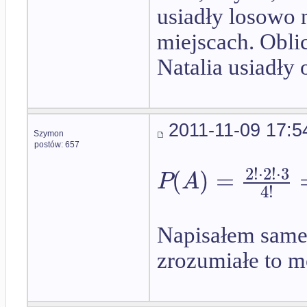
usiadły losowo 
miejscach. Obl
Natalia usiadły 
2011-11-09 17:5
Szymon
postów: 657
2
!
⋅
2
!
⋅
3
(
)
=
P
A
4
!
Napisałem same 
zrozumiałe to m