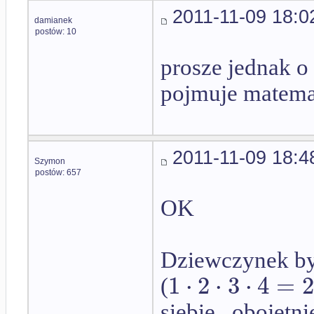
2011-11-09 18:0
damianek
postów: 10
prosze jednak o
pojmuje matema
2011-11-09 18:4
Szymon
postów: 657
OK
Dziewczynek był
1
⋅
2
⋅
3
⋅
4
=
2
(
siebie , obojętn