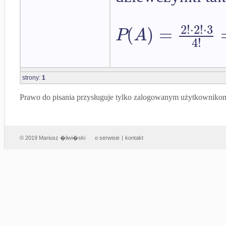
2
!
⋅
2
!
⋅
3
(
)
=
P
A
4
!
strony:
1
Prawo do pisania przysługuje tylko zalogowanym użytkowniko
© 2019 Mariusz �liwi�ski
o serwisie
|
kontakt