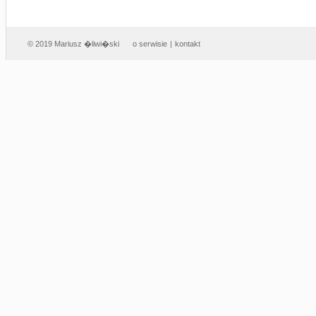
© 2019 Mariusz �liwi�ski
o serwisie
|
kontakt