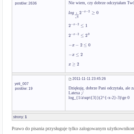
Nie wiem, czy dobrze odczytałam Twój
postów: 2636
−
−
2
2
≥
0
x
l
o
g
1
3
√
−
−
2
2
≤
1
x
−
−
2
0
2
≤
2
x
−
−
2
≤
0
x
−
≤
2
x
≥
2
x
2011-11-11 23:45:26
yeti_007
Dziękuję, dobrze Pani odczytała, ale
postów: 19
Latexa ;/
log_{1/a\sqrt{3}}(2^{-x-2}-3)\ge 0
strony:
1
Prawo do pisania przysługuje tylko zalogowanym użytkowniko