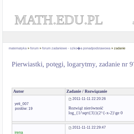
MATH.EDU.PL
matematyka
»
forum
»
forum zadaniowe - szko�a ponadpodstawowa
» zadanie
Pierwiastki, potęgi, logarytmy, zadanie nr 
Autor
Zadanie / Rozwiązanie
2011-11-11 22:20:26
yeti_007
Rozwiąż nierówność
postów: 19
log_{1/\sqrt{3}}(2^{-x-2}\ge 0
2011-11-11 22:29:47
irena