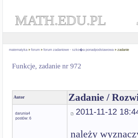
MATH.EDU.PL
matematyka
»
forum
»
forum zadaniowe - szko�a ponadpodstawowa
» zadanie
Funkcje, zadanie nr 972
Zadanie / Rozw
Autor
2011-11-12 18:4
darunia4
postów: 6
należy wyznaczy