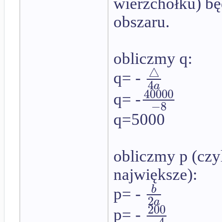
wierzchołku) bę
obszaru.
obliczmy q:
△
q= -
4
a
40000
q= -
−
8
q=5000
obliczmy p (czyl
największe):
b
p= -
2
a
200
p= -
−
4