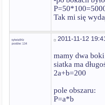
P=50*100=500
Tak mi się wyda
2011-11-12 19:4
sylwia94z
postów: 134
mamy dwa boki a
siatka ma długo
2a+b=200
pole obszaru:
P=a*b