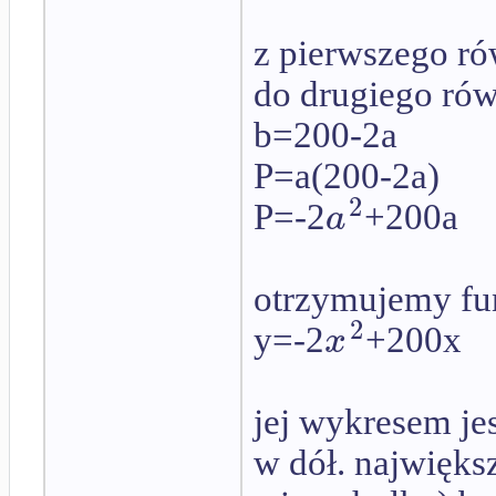
z pierwszego r
do drugiego rów
b=200-2a
P=a(200-2a)
2
a
P=-2
+200a
otrzymujemy fu
2
x
y=-2
+200x
jej wykresem je
w dół. największ