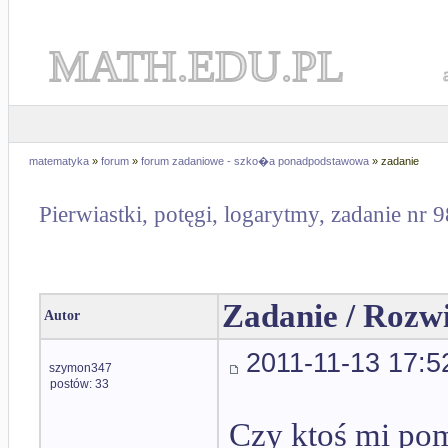
MATH.EDU.PL
matematyka
»
forum
»
forum zadaniowe - szko�a ponadpodstawowa
» zadanie
Pierwiastki, potęgi, logarytmy, zadanie nr 
Zadanie / Rozw
Autor
2011-11-13 17:5
szymon347
postów: 33
Czy ktoś mi pom