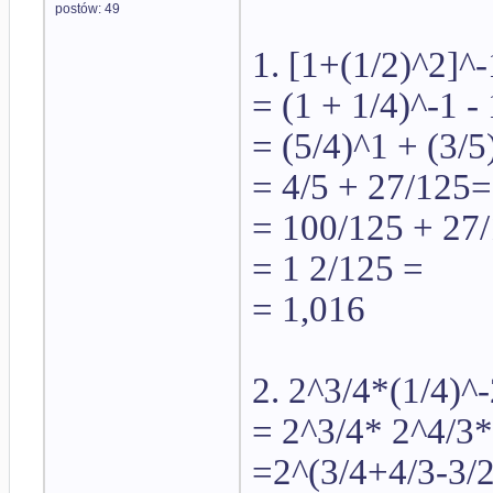
postów: 49
1. [1+(1/2)^2]^-
= (1 + 1/4)^-1 -
= (5/4)^1 + (3/5
= 4/5 + 27/125=
= 100/125 + 27
= 1 2/125 =
= 1,016
2. 2^3/4*(1/4)^
= 2^3/4* 2^4/3*
=2^(3/4+4/3-3/