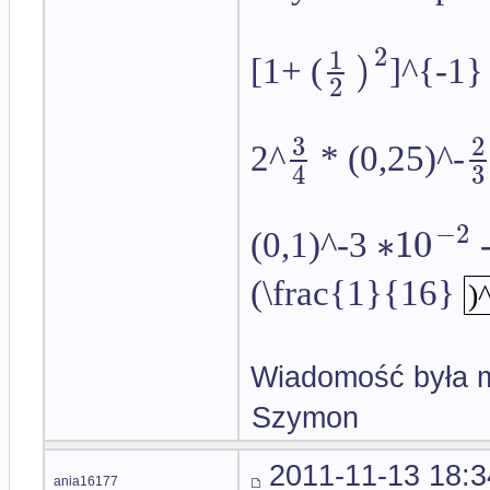
2
1
)
[1+ (
]^{-1} 
2
3
2
2^
* (0,25)^-
4
3
−
2
∗
10
(0,1)^-3
-
(\frac{1}{16}
)
Wiadomość była m
Szymon
2011-11-13 18:3
ania16177