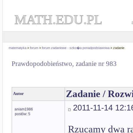
MATH.EDU.PL
matematyka
»
forum
»
forum zadaniowe - szko�a ponadpodstawowa
» zadanie
Prawdopodobieństwo, zadanie nr 983
Zadanie / Rozw
Autor
2011-11-14 12:1
aniam1986
postów: 5
Rzucamy dwa ra