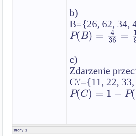
b)
B={26, 62, 34, 
4
(
)
=
=
P
B
36
c)
Zdarzenie przec
C\'={11, 22, 33,
(
)
=
1
−
(
P
C
P
strony:
1