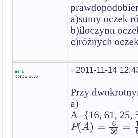
prawdopodobień
a)sumy oczek r
b)iloczynu ocz
c)różnych oczek
2011-11-14 12:4
irena
postów: 2636
Przy dwukrotny
a)
A={16, 61, 25, 
6
(
)
=
=
P
A
36