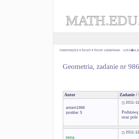
MATH.EDU
matematyka
»
forum
»
forum zadaniowe - szko�a 
Geometria, zadanie nr 98
Autor
Zadanie /
2011-11
aniam1986
Podstawą 
postów: 5
oraz pole
2011-11
irena