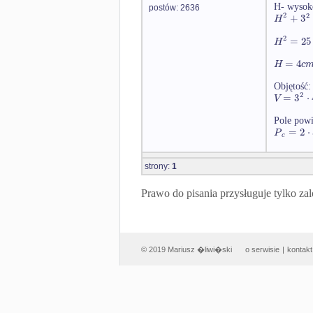
H- wysoko
postów: 2636
2
2
+
3
H
2
=
25
H
=
4
H
c
Objętość:
2
=
3
⋅
V
Pole powi
=
2
⋅
P
c
strony:
1
Prawo do pisania przysługuje tylko
© 2019 Mariusz �liwi�ski
o serwisie
|
kontakt