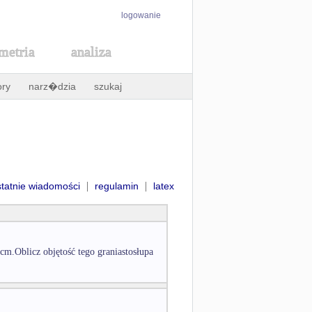
logowanie
metria
analiza
ory
narz�dzia
szukaj
|
|
statnie wiadomości
regulamin
latex
cm.Oblicz objętość tego graniastosłupa