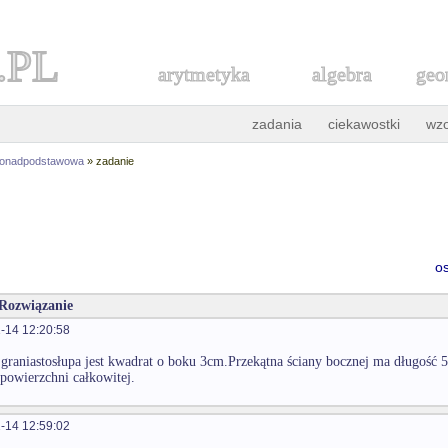
.PL
arytmetyka
algebra
geo
zadania
ciekawostki
wz
ponadpodstawowa
» zadanie
6
o
 Rozwiązanie
-14 12:20:58
graniastosłupa jest kwadrat o boku 3cm.Przekątna ściany bocznej ma długość 5
 powierzchni całkowitej.
-14 12:59:02