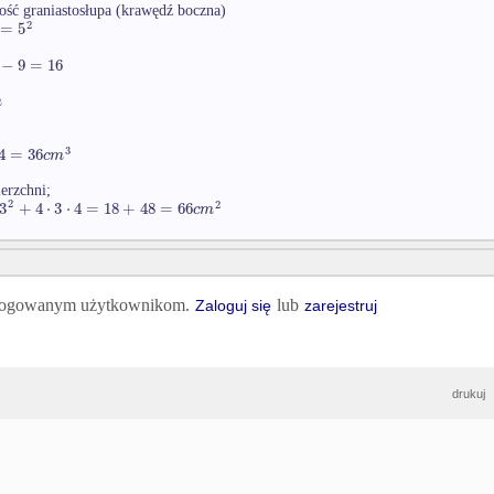
ść graniastosłupa (krawędź boczna)
2
=
5
−
9
=
16
m
3
4
=
36
c
m
erzchni;
2
2
3
+
4
⋅
3
⋅
4
=
18
+
48
=
66
c
m
 zalogowanym użytkownikom.
lub
Zaloguj się
zarejestruj
drukuj