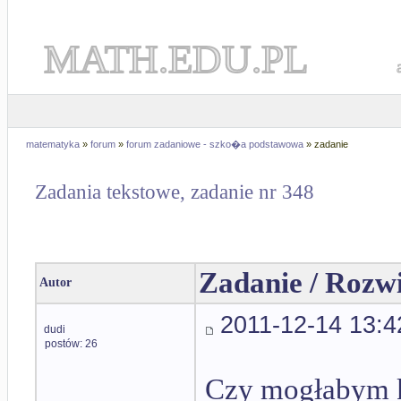
MATH.EDU.PL
matematyka
»
forum
»
forum zadaniowe - szko�a podstawowa
» zadanie
Zadania tekstowe, zadanie nr 348
Zadanie / Rozw
Autor
2011-12-14 13:4
dudi
postów: 26
Czy mogłabym k