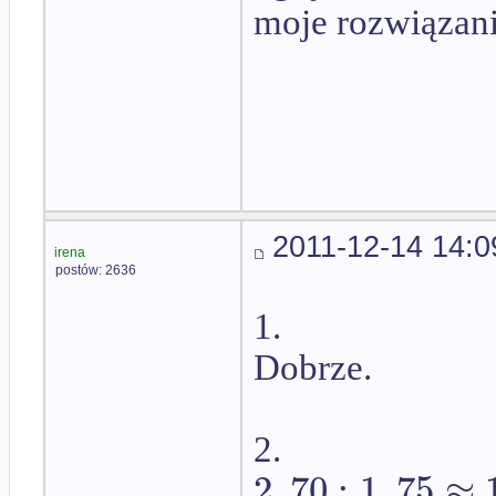
moje rozwiązan
2011-12-14 14:0
irena
postów: 2636
1.
Dobrze.
2.
2
,
70
:
1
,
75
≈