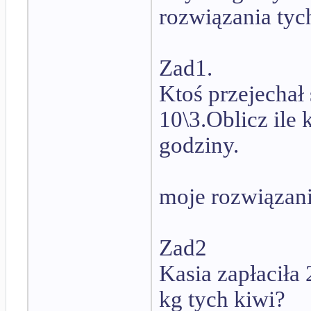
rozwiązania tyc
Zad1.
Ktoś przejecha
10\3.Oblicz ile
godziny.
moje rozwiązan
Zad2
Kasia zapłaciła 
kg tych kiwi?