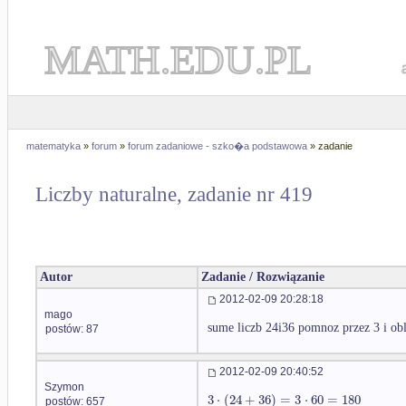
MATH.EDU.PL
matematyka
»
forum
»
forum zadaniowe - szko�a podstawowa
» zadanie
Liczby naturalne, zadanie nr 419
Autor
Zadanie / Rozwiązanie
2012-02-09 20:28:18
mago
sume liczb 24i36 pomnoz przez 3 i obli
postów: 87
2012-02-09 20:40:52
Szymon
3
⋅
(
24
+
36
)
=
3
⋅
60
=
180
postów: 657