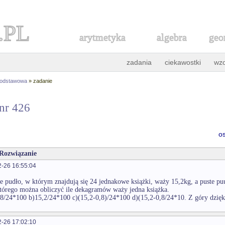
.PL
arytmetyka
algebra
geo
zadania
ciekawostki
wz
podstawowa
» zadanie
 nr 426
o
 Rozwiązanie
-26 16:55:04
 pudło, w którym znajdują się 24 jednakowe książki, waży 15,2kg, a puste pu
órego można obliczyć ile dekagramów waży jedna książka.
,8/24*100 b)15,2/24*100 c)(15,2-0,8)/24*100 d)(15,2-0,8/24*10. Z góry dzię
-26 17:02:10