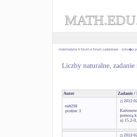
MATH.EDU
matematyka
»
forum
»
forum zadaniowe - szko�a 
Liczby naturalne, zadanie
Autor
Zadanie /
2012-02
nati258
Kartonowe
postów: 3
pomocą kt
a) 15,2-0
2012-02