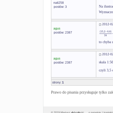
nati258
Na ilustr
postów: 3
Wyznaczo
2012-02
agus
(
15
,
2
−
0
,
8
)
postów: 2387
24
to chyba 
2012-02
agus
skala 1:5
postów: 2387
czyli 3,5
strony:
1
Prawo do pisania przysługuje tylko
© 2019 Mariusz �liwi�ski
o serwisie
|
kontakt