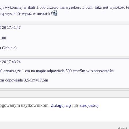
acji wykonanej w skali 1:500 drzewo ma wysokość 3,5cm. Jaka jest wysokość t
ną wysokość wyraź w metrach.
-26 17:41:47
⋅
100
u Ciebie c)
-26 17:43:24
00 oznacza,że 1 cm na mapie odpowiada 500 cm=5m w rzeczywistości
⋅
 cm odpowiada 3,5
5m=17,5m
 zalogowanym użytkownikom.
lub
Zaloguj się
zarejestruj
drukuj