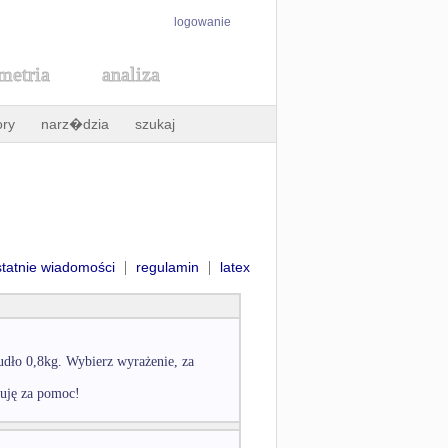
logowanie
metria
analiza
ory
narz�dzia
szukaj
|
|
statnie wiadomości
regulamin
latex
udło 0,8kg. Wybierz wyrażenie, za
kuję za pomoc!