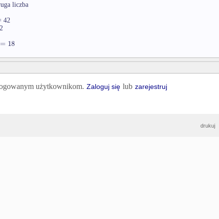
ruga liczba
= 42
2
=
18
 zalogowanym użytkownikom.
lub
Zaloguj się
zarejestruj
drukuj