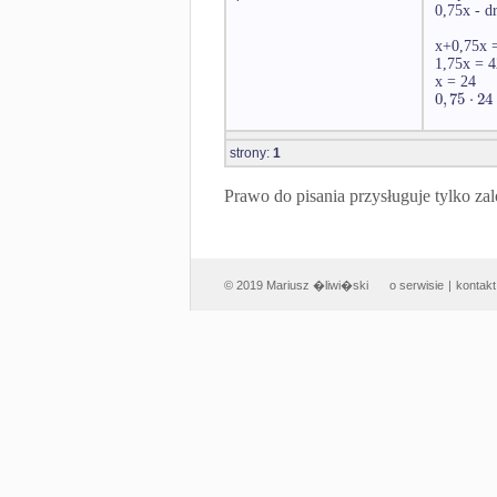
0,75x - d
x+0,75x 
1,75x = 4
x = 24
0
,
75
⋅
24
strony:
1
Prawo do pisania przysługuje tylko
© 2019 Mariusz �liwi�ski
o serwisie
|
kontakt