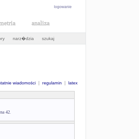
logowanie
metria
analiza
ory
narz�dzia
szukaj
|
|
statnie wiadomości
regulamin
latex
wna 42.