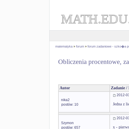
MATH.EDU
matematyka
»
forum
»
forum zadaniowe - szko�a 
Obliczenia procentowe, za
Autor
Zadanie /
2012-03
nika2
Jedna z l
postów: 10
2012-03
Szymon
x - pierws
postów: 657