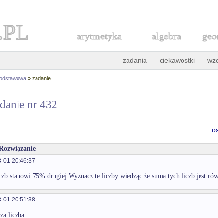
.PL
arytmetyka
algebra
geo
zadania
ciekawostki
wz
podstawowa
» zadanie
danie nr 432
o
 Rozwiązanie
-01 20:46:37
iczb stanowi 75% drugiej.Wyznacz te liczby wiedząc że suma tych liczb jest ró
-01 20:51:38
za liczba