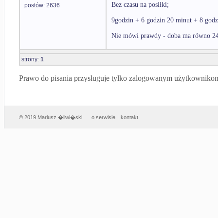
Bez czasu na posiłki;
postów: 2636
9godzin + 6 godzin 20 minut + 8 god
Nie mówi prawdy - doba ma równo 24
strony:
1
Prawo do pisania przysługuje tylko zalogowanym użytkowniko
© 2019 Mariusz �liwi�ski
o serwisie
|
kontakt