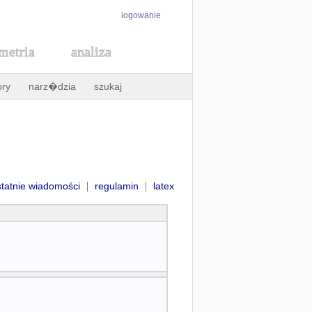
logowanie
metria
analiza
ory
narz�dzia
szukaj
|
|
statnie wiadomości
regulamin
latex