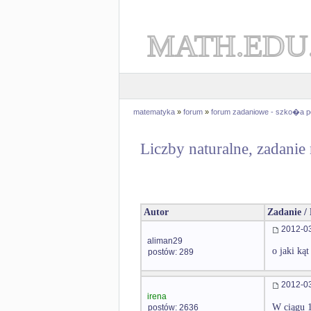
MATH.EDU
matematyka
»
forum
»
forum zadaniowe - szko�a 
Liczby naturalne, zadanie
Autor
Zadanie /
2012-03
aliman29
o jaki ką
postów: 289
2012-03
irena
W ciągu 1
postów: 2636