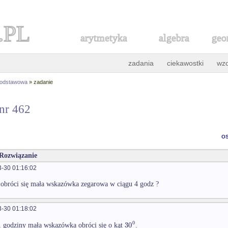
.PL
arytmetyka
algebra
geo
zadania
ciekawostki
wz
podstawowa
» zadanie
 nr 462
o
 Rozwiązanie
-30 01:16:02
t obróci się mała wskazówka zegarowa w ciągu 4 godz ?
-30 01:18:02
0
30
 godziny mała wskazówka obróci się o kąt
.