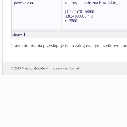
x -pensja miesięczna Kowalskiego
postów: 2387
(1,2x:2)*8=16800
4,8x=16800 /:4,8
x=3500
strony:
1
Prawo do pisania przysługuje tylko zalogowanym użytkowniko
© 2019 Mariusz �liwi�ski
o serwisie
|
kontakt