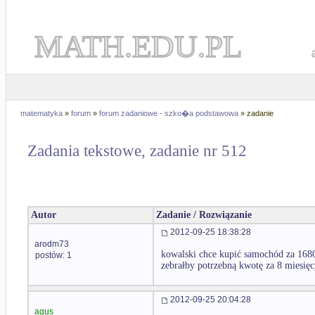
MATH.EDU.PL
matematyka
»
forum
»
forum zadaniowe - szko�a podstawowa
» zadanie
Zadania tekstowe, zadanie nr 512
Autor
Zadanie / Rozwiązanie
2012-09-25 18:38:28
arodm73
kowalski chce kupić samochód za 16800
postów: 1
zebrałby potrzebną kwotę za 8 miesięc
2012-09-25 20:04:28
agus