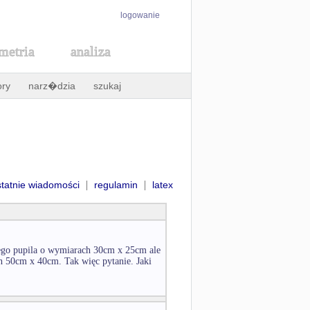
logowanie
metria
analiza
ory
narz�dzia
szukaj
|
|
statnie wiadomości
regulamin
latex
ego pupila o wymiarach 30cm x 25cm ale
h 50cm x 40cm. Tak więc pytanie. Jaki