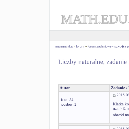
MATH.EDU
matematyka
»
forum
»
forum zadaniowe - szko�a 
Liczby naturalne, zadanie
Autor
Zadanie /
2015-09
kiko_34
Klatka kr
postów: 1
uznał iż 
obwód ma
2015-09