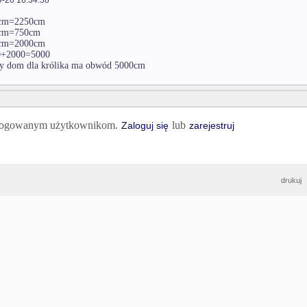
cm=2250cm
cm=750cm
cm=2000cm
0+2000=5000
 dom dla królika ma obwód 5000cm
 zalogowanym użytkownikom.
lub
Zaloguj się
zarejestruj
drukuj