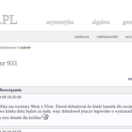
.PL
arytmetyka
algebra
geo
zadania
ciekawostki
wz
podstawowa
» zadanie
 nr 931
o
 Rozwiązanie
-09 19:20:09
ólika ma wymiary 90cm x 95cm. Dawid dobudował do klatki basenik dla swoj
owa klatka dalej będzie za mała, więc dobudował jeszcze legowisko o wymiarac
 owy domek dla królika?
-20 16:34:58