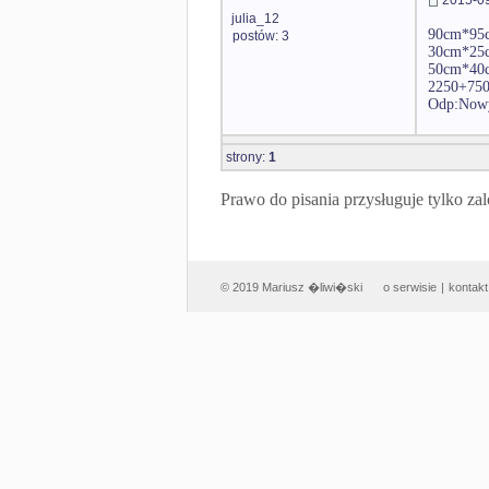
julia_12
90cm*95
postów: 3
30cm*25
50cm*40
2250+75
Odp:Nowy
strony:
1
Prawo do pisania przysługuje tylko
© 2019 Mariusz �liwi�ski
o serwisie
|
kontakt