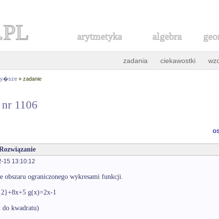
.PL
arytmetyka
algebra
geo
zadania
ciekawostki
wz
 wy�sze
» zadanie
 nr 1106
o
 Rozwiązanie
-15 13:10:12
le obszaru ograniczonego wykresami funkcji.
{2}+8x+5 g(x)=2x-1
st do kwadratu)