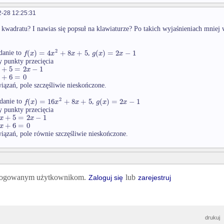
-28 12:25:31
o kwadratu? I nawias się popsuł na klawiaturze? Po takich wyjaśnieniach mniej
2
(
)
=
4
+
8
+
5
(
)
=
2
−
1
f
x
x
x
g
x
x
adanie to
,
y punkty przecięcia
+
5
=
2
−
1
x
+
6
=
0
iązań, pole szczęśliwie nieskończone.
2
(
)
=
16
+
8
+
5
(
)
=
2
−
1
f
x
x
x
g
x
x
adanie to
,
y punkty przecięcia
+
5
=
2
−
1
x
x
+
6
=
0
x
iązań, pole równie szczęśliwie nieskończone.
 zalogowanym użytkownikom.
lub
Zaloguj się
zarejestruj
drukuj