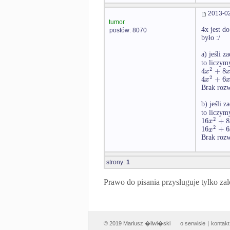
2013-02
tumor
4x jest d
postów: 8070
było :/
a) jeśli z
to liczym
2
4
+
8
x
x
2
4
+
6
x
x
Brak rozw
b) jeśli z
to liczym
2
16
+
8
x
2
16
+
6
x
Brak rozw
strony:
1
Prawo do pisania przysługuje tylko
© 2019 Mariusz �liwi�ski
o serwisie
|
kontakt