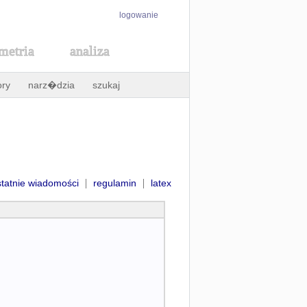
logowanie
metria
analiza
ory
narz�dzia
szukaj
|
|
statnie wiadomości
regulamin
latex