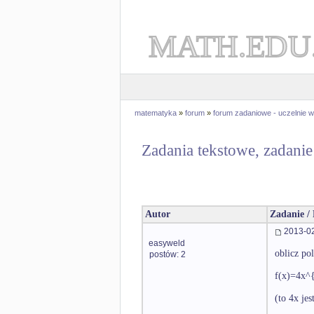
MATH.EDU
matematyka
»
forum
»
forum zadaniowe - uczelnie
Zadania tekstowe, zadanie
Autor
Zadanie /
2013-02
easyweld
oblicz po
postów: 2
f(x)=4x^
(to 4x je