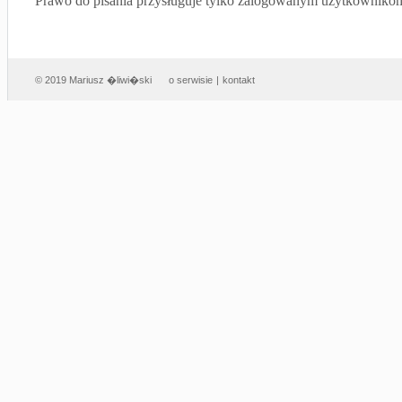
Prawo do pisania przysługuje tylko zalogowanym użytkowniko
© 2019 Mariusz �liwi�ski
o serwisie
|
kontakt