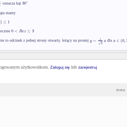
∘
30
π
oznacza kąt
6
kąta mamy
2
)
≤
1
0
<
≤
3
R
e
z
atecznie
1
=
∈
(
0
,
y
x
x
ie to odcinek z jednej strony otwarty, leżący na prostej
dla
3
√
 zalogowanym użytkownikom.
lub
Zaloguj się
zarejestruj
drukuj