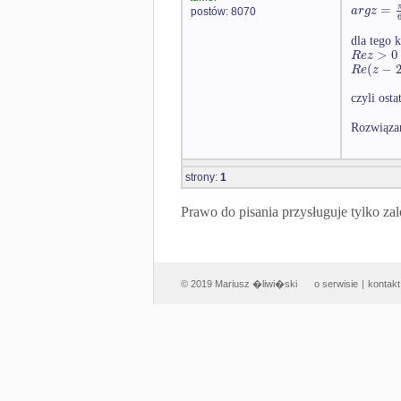
=
a
r
g
z
postów: 8070
dla tego 
>
0
R
e
z
(
−
R
e
z
czyli ost
Rozwiązan
strony:
1
Prawo do pisania przysługuje tylko
© 2019 Mariusz �liwi�ski
o serwisie
|
kontakt