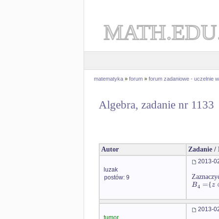
MATH.EDU
matematyka
»
forum
»
forum zadaniowe - uczelnie
Algebra, zadanie nr 1133
Autor
Zadanie /
2013-02
luzak
Zaznaczyć
postów: 9
=
B
z
{
4
2013-02
tumor