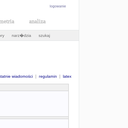
logowanie
metria
analiza
ory
narz�dzia
szukaj
|
|
statnie wiadomości
regulamin
latex