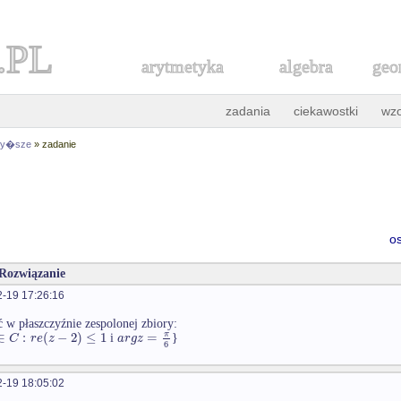
.PL
arytmetyka
algebra
geo
zadania
ciekawostki
wz
 wy�sze
» zadanie
o
 Rozwiązanie
-19 17:26:16
 w płaszczyźnie zespolonej zbiory:
∈
:
(
−
2
)
≤
1
=
π
C
r
e
z
a
r
g
z
i
}
6
-19 18:05:02