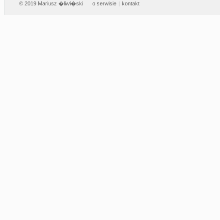
© 2019 Mariusz �liwi�ski
o serwisie
|
kontakt