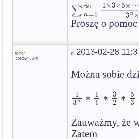
1
×
3
×
5
×
∞
∑
=
1
3
n
n
Proszę o pomoc
2013-02-28 11:3
tumor
postów: 8070
Można sobie dzi
1
1
3
5
∗
∗
∗
1
2
3
3
n
Zauważmy, że ws
Zatem