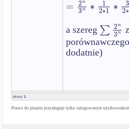
2
1
3
=
∗
∗
n
2
∗
1
2
∗
3
n
2
n
∑
a szereg
z
3
n
porównawczego 
dodatnie)
strony:
1
Prawo do pisania przysługuje tylko zalogowanym użytkowniko