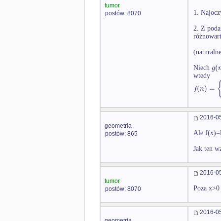
tumor
1. Najocz
postów: 8070
2. Z poda
różnowart
(naturaln
(
g
Niech
wtedy
(
)
=
f
n
2016-05
geometria
Ale f(x)=
postów: 865
Jak ten w
2016-05
tumor
Poza x>0 
postów: 8070
2016-05
geometria