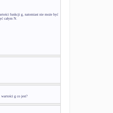
tości funkcji g, natomiast nie może być
być całym N.
artości g co jest?