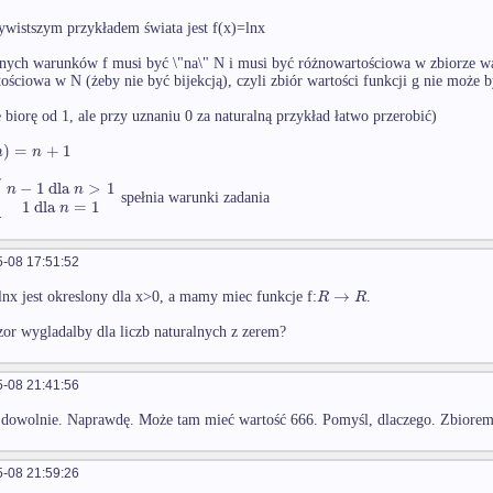
ywistszym przykładem świata jest f(x)=lnx
nych warunków f musi być \"na\" N i musi być różnowartościowa w zbiorze war
ościowa w N (żeby nie być bijekcją), czyli zbiór wartości funkcji g nie może 
e biorę od 1, ale przy uznaniu 0 za naturalną przykład łatwo przerobić)
)
=
+
1
n
n
−
1
dla
>
1
{
n
n
spełnia warunki zadania
1
dla
=
1
n
-08 17:51:52
→
R
R
lnx jest okreslony dla x>0, a mamy miec funkcje f:
.
zor wygladalby dla liczb naturalnych z zerem?
-08 21:41:56
dowolnie. Naprawdę. Może tam mieć wartość 666. Pomyśl, dlaczego. Zbiorem w
-08 21:59:26