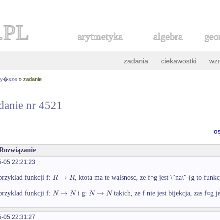
.PL
arytmetyka
algebra
geo
zadania
ciekawostki
wz
 wy�sze
» zadanie
danie nr 4521
o
 Rozwiązanie
-05 22:21:23
→
∘
R
R
przyklad funkcji f:
, ktota ma te walsnosc, ze f
g jest \"na\" (g to funkc
→
→
∘
N
N
N
N
przyklad funkcji f:
i g:
takich, ze f nie jest bijekcja, zas f
g j
-05 22:31:27