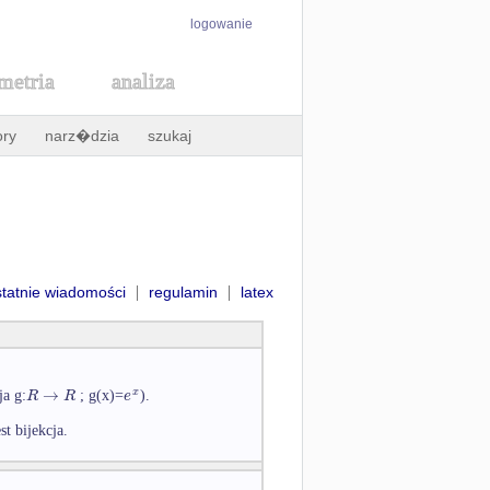
logowanie
metria
analiza
ory
narz�dzia
szukaj
|
|
statnie wiadomości
regulamin
latex
→
x
R
R
e
ja g:
; g(x)=
).
est bijekcja.