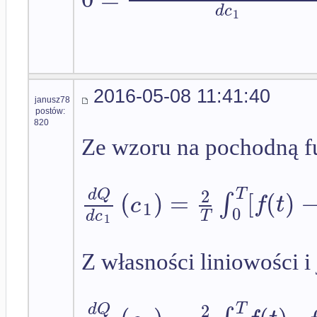
d
c
1
2016-05-08 11:41:40
janusz78
postów:
820
Ze wzoru na pochodną fu
2
T
d
Q
(
)
=
[
(
)
∫
c
f
t
1
0
T
d
c
1
Z własności liniowości i
2
T
d
Q