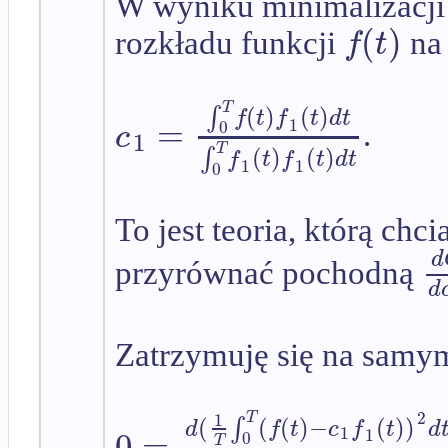
W wyniku minimalizacji 
(
)
f
t
rozkładu funkcji
na
T
(
)
(
)
∫
f
t
f
t
d
t
=
1
c
0
.
1
T
(
)
(
)
∫
f
t
f
t
d
t
1
1
0
To jest teoria, którą ch
d
przyrównać pochodną
d
Zatrzymuję się na samym
2
1
T
(
(
(
)
−
(
)
)
∫
d
f
t
c
f
t
d
0
=
1
1
0
T