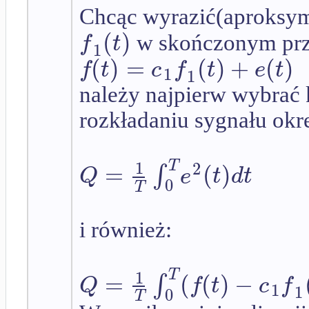
Chcąc wyrazić(aproksym
(
)
f
t
w skończonym prz
1
(
)
=
(
)
+
(
)
f
t
c
f
t
e
t
1
1
należy najpierw wybrać 
rozkładaniu sygnału okre
1
T
2
=
(
)
∫
Q
e
t
d
t
0
T
i również:
1
T
=
(
(
)
−
∫
Q
f
t
c
f
1
1
0
T