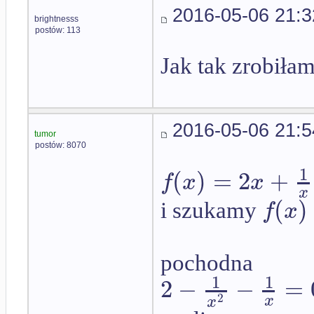
2016-05-06 21:3
brightnesss
postów: 113
Jak tak zrobiła
2016-05-06 21:5
tumor
postów: 8070
1
(
)
=
2
+
f
x
x
x
(
)
f
x
i szukamy
pochodna
1
1
2
−
−
=
2
x
x