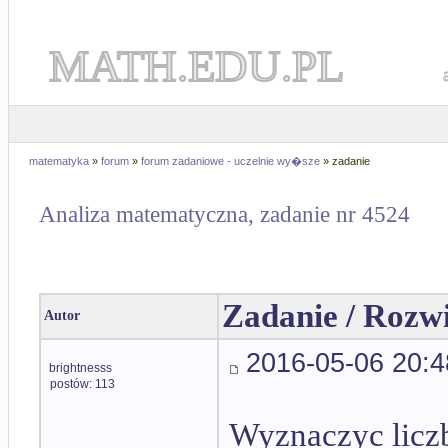
MATH.EDU.PL
matematyka
»
forum
»
forum zadaniowe - uczelnie wy�sze
» zadanie
Analiza matematyczna, zadanie nr 4524
Zadanie / Rozw
Autor
2016-05-06 20:4
brightnesss
postów: 113
Wyznaczyc licz