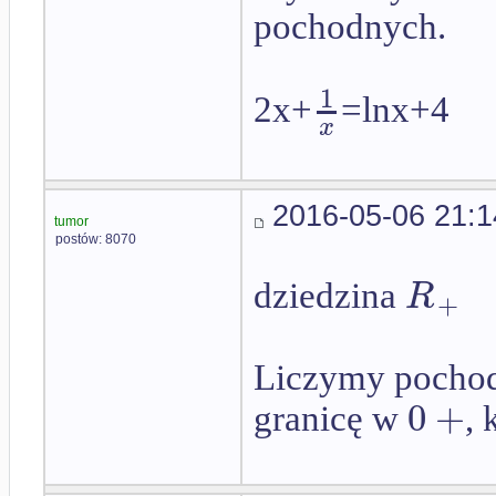
pochodnych.
1
2x+
=lnx+4
x
2016-05-06 21:1
tumor
postów: 8070
R
dziedzina
+
Liczymy pochod
0
+
granicę w
, 