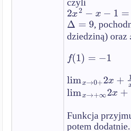
czyli
2
2
−
−
1
=
x
x
Δ
=
9
, pochodn
dziedziną) oraz
(
1
)
=
−
1
f
lim
2
+
x
→
0
+
x
lim
2
+
x
→
+
∞
x
Funkcja przyjmu
potem dodatnie.