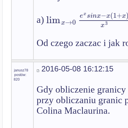
−
(
1
+
x
e
s
i
n
x
x
x
lim
a)
→
0
x
3
x
Od czego zaczac i jak r
2016-05-08 16:12:15
janusz78
postów:
820
Gdy obliczenie granicy 
przy obliczaniu granic
Colina Maclaurina.