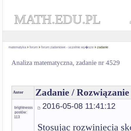
MATH.EDU.PL
matematyka
»
forum
»
forum zadaniowe - uczelnie wy�sze
» zadanie
Analiza matematyczna, zadanie nr 4529
Zadanie / Rozwiązanie
Autor
2016-05-08 11:41:12
brightnesss
postów:
113
Stosujac rozwiniecia sk