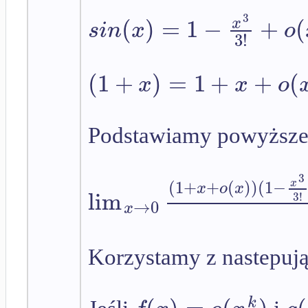
3
(
)
=
1
−
+
(
x
s
i
n
x
o
3
!
(
1
+
)
=
1
+
+
(
x
x
o
Podstawiamy powyższe 
3
(
1
+
+
(
)
)
(
1
−
x
x
o
x
lim
3
!
→
0
x
Korzystamy z nastepuj
(
)
=
(
)
(
k