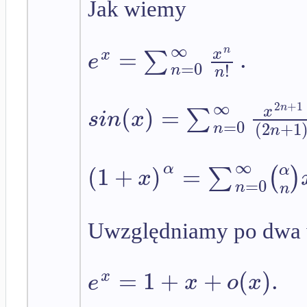
Jak wiemy
∞
=
.
n
∑
x
x
e
=
0
!
n
n
∞
2
+
1
(
)
=
n
∑
x
s
i
n
x
=
0
(
2
+
1
n
n
∞
(
1
+
)
=
α
α
∑
(
)
x
=
0
n
n
Uwzględniamy po dwa w
=
1
+
+
(
)
.
x
e
x
o
x