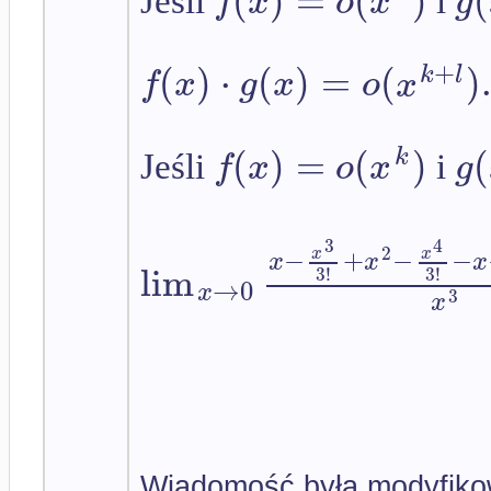
f
x
o
x
g
Jeśli
i
+
(
)
⋅
(
)
=
(
)
k
l
f
x
g
x
o
x
(
)
=
(
)
(
k
f
x
o
x
g
Jeśli
i
3
4
−
+
−
−
2
x
x
x
x
x
lim
3
!
3
!
→
0
x
3
x
Wiadomość była modyfiko