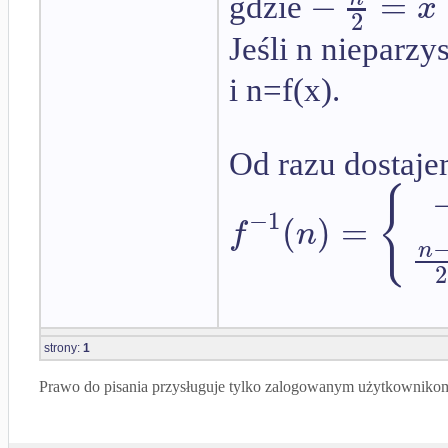
−
=
x
gdzie
2
Jeśli n nieparzys
i n=f(x).
Od razu dostaje
{
−
1
(
)
=
f
n
n
2
strony:
1
Prawo do pisania przysługuje tylko zalogowanym użytkowniko