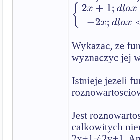
2
+
1
;
{
x
d
l
a
x
−
2
;
x
d
l
a
x
Wykazac, ze fu
wyznaczyc jej w
Istnieje jezeli fu
roznowartosciowa
Jest roznowarto
calkowitych ni
≠
2x+1
2y+1. An