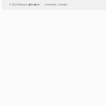
© 2019 Mariusz �liwi�ski
o serwisie
|
kontakt