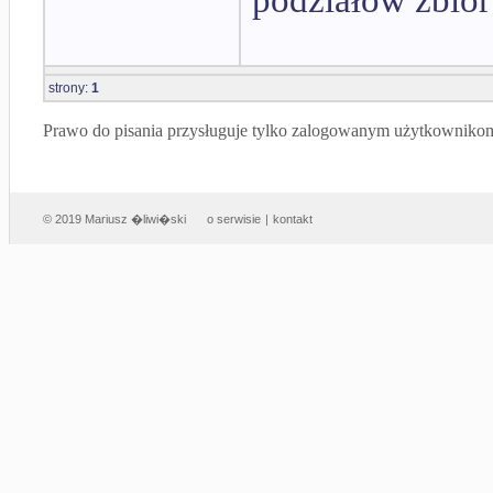
podziałów zbior
strony:
1
Prawo do pisania przysługuje tylko zalogowanym użytkowniko
© 2019 Mariusz �liwi�ski
o serwisie
|
kontakt