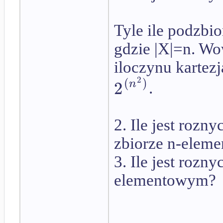
Tyle ile podzbi
gdzie |X|=n. Wo
iloczynu kartez
(
)
2
2
n
.
2. Ile jest rozn
zbiorze n-elem
3. Ile jest rozn
elementowym?