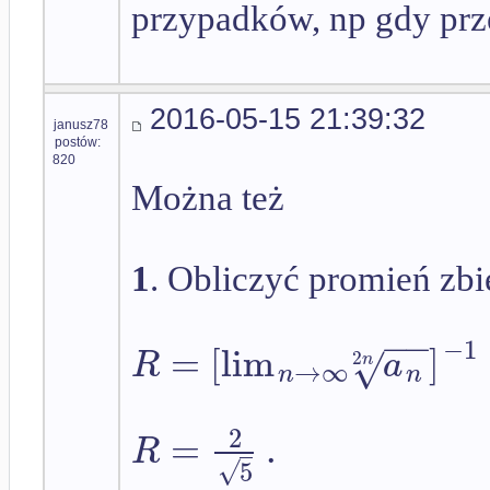
przypadków, np gdy prz
2016-05-15 21:39:32
janusz78
postów:
820
Można też
1
. Obliczyć promień zbi
−
−
−
1
=
[
lim
]
√
R
a
2
n
→
∞
n
n
2
=
.
R
√
5