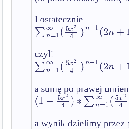
I ostatecznie
∞
−
1
5
2
(
)
(
2
+
n
∑
x
n
=
1
4
n
czyli
∞
−
1
5
2
(
)
(
2
+
n
∑
x
n
=
1
4
n
a sumę po prawej umiem
∞
5
5
2
2
(
1
−
)
∗
(
∑
x
x
=
1
4
4
n
a wynik dzielimy przez 