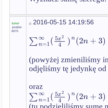
2016-05-15 14:19:56
tumor
postów:
8070
∞
5
2
(
)
(
2
+
3
)
n
∑
x
n
=
1
4
n
(powyżej zmieniliśmy in
odjęliśmy tę jedynkę od
oraz
∞
5
2
(
)
(
2
+
3
)
n
∑
x
n
=
1
4
n
(tu podzieliliśmy sumę 