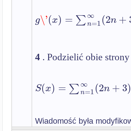
∞
\'
(
)
=
(
2
+
∑
g
x
n
=
1
n
4
. Podzielić obie stron
∞
(
)
=
(
2
+
3
∑
S
x
n
=
1
n
Wiadomość była modyfikow