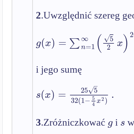
2
.Uwzględnić szereg g
2
(
)
√
∞
5
(
)
=
∑
g
x
x
=
1
2
n
i jego sumę
√
25
5
(
)
=
.
s
x
5
32
(
1
−
)
2
x
4
g
s
3
.Zróżniczkować
i
w