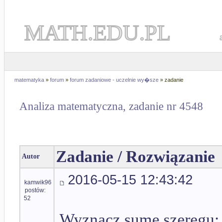
MATH.EDU.PL
matematyka
»
forum
»
forum zadaniowe - uczelnie wy�sze
» zadanie
Analiza matematyczna, zadanie nr 4548
Zadanie / Rozwiązanie
Autor
2016-05-15 12:43:42
kamwik96
postów:
52
Wyznacz sumę szeregu