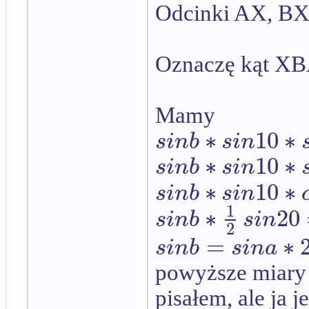
Odcinki AX, BX,
Oznaczę kąt XBA
Mamy
∗
10
∗
s
i
n
b
s
i
n
∗
10
∗
s
i
n
b
s
i
n
∗
10
∗
s
i
n
b
s
i
n
1
∗
20
s
i
n
b
s
i
n
2
=
∗
s
i
n
b
s
i
n
a
powyższe miary 
pisałem, ale ja 