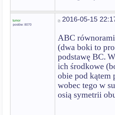
2016-05-15 22:1
tumor
postów: 8070
ABC równoramie
(dwa boki to pr
podstawę BC. Wy
ich środkowe (b
obie pod kątem 
wobec tego w su
osią symetrii o