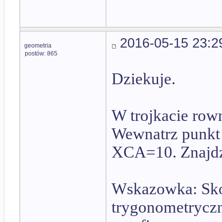
2016-05-15 23:2
geometria
postów: 865
Dziekuje.
W trojkacie r
Wewnatrz punkt 
XCA=10. Znajdz
Wskazowka: Skor
trygonometryczne