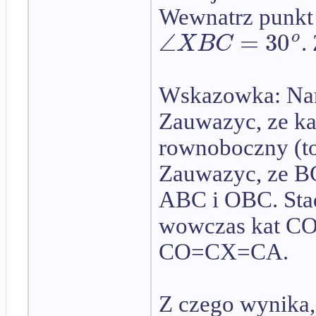
Wewnatrz punkt 
∠
=
30
o
X
B
C
.
Wskazowka: Nar
Zauwazyc, ze k
rownoboczny (t
Zauwazyc, ze BC
ABC i OBC. Stad
wowczas kat C
CO=CX=CA.
Z czego wynika,