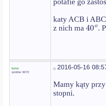
potafie go zast
katy ACB i ABC 
40
o
z nich ma
. 
2016-05-16 08:5
tumor
postów: 8070
Mamy kąty przy 
stopni.