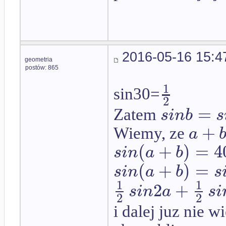
2016-05-16 15:4
geometria
postów: 865
1
sin30=
2
=
s
i
n
b
s
Zatem
+
a
Wiemy, ze
(
+
)
=
4
s
i
n
a
b
(
+
)
=
s
i
n
a
b
s
1
1
2
+
s
i
n
a
s
i
2
2
i dalej juz nie 