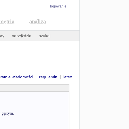
logowanie
metria
analiza
ory
narz�dzia
szukaj
|
|
statnie wiadomości
regulamin
latex
m gęstym.