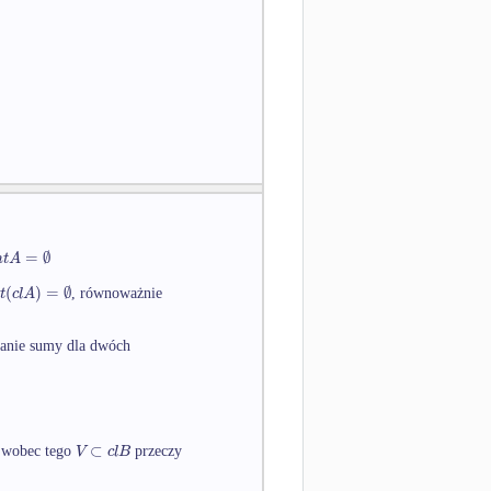
=
∅
n
t
A
(
)
=
∅
t
c
l
A
, równoważnie
zanie sumy dla dwóch
⊂
V
c
l
B
, wobec tego
przeczy