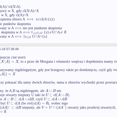
∩
l(A)
cl(X\A)
gowy w X, gdy cl(X\A)=X
y w X, gdy cl(A)=X
⟺
∈
kupienia zbioru A
x
cl(A\{x})
ór punktów skupienia
⟺
owany w A
nie jest punktem skupienia
⟺
∀
≠
∩
≠
∅
 skupienia w A
{x}
U
A
∈
∈
x
U
O
⟺
∃
∩
owany w A
U
A={x}
∈
U
O
-16 07:36:46
eszcze ciut teorii
(
∖
)
=
X
A
X
i
, to z praw de Morgana i własności wnętrza i dopełnienia mamy
i
n
nazywamy nigdziegęstym, gdy jest brzegowy także po domknięciu, czyli gdy
∖
)
)
=
A
X
czy pokazać dla sumy dwóch zbiorów, suma n zbiorów wychodzi przez powtar
∪
A
B
y, że A,B są nigdziegęste, ale
nie.
⊂
(
∪
)
U
c
l
A
B
nieje otwarty niepusty U taki że
.
∪
⊂
∪
⊂
∪
A
B
c
l
A
c
l
B
U
c
l
A
c
l
B
ie
, czyli
⊂
(
)
=
∅
U
c
l
A
i
n
t
c
l
A
 być
(bo
), wobec tego
(
)
`
⊂
=
∩
(
`
)
c
l
A
c
l
B
V
U
c
l
A
niepusty, ale
otwarty jako przekrój otwartych
=
∅
.