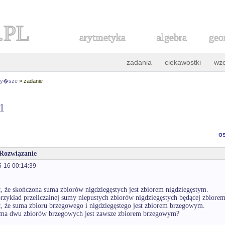
.PL
arytmetyka
algebra
geo
zadania
ciekawostki
wz
 wy�sze
» zadanie
51
o
 Rozwiązanie
-16 00:14:39
, że skończona suma zbiorów nigdziegęstych jest zbiorem nigdziegęstym.
rzykład przeliczalnej sumy niepustych zbiorów nigdziegęstych będącej zbiore
, że suma zbioru brzegowego i nigdziegęstego jest zbiorem brzegowym.
uma dwu zbiorów brzegowych jest zawsze zbiorem brzegowym?