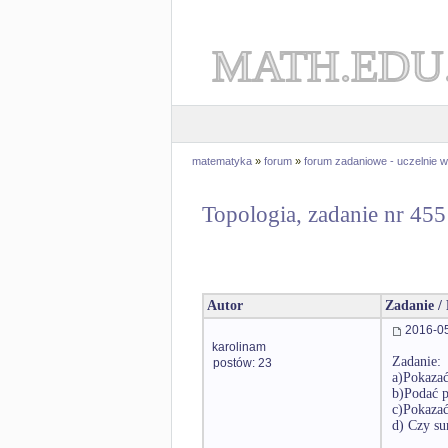
MATH.EDU
matematyka
»
forum
»
forum zadaniowe - uczelnie
Topologia, zadanie nr 45
Autor
Zadanie /
2016-05
karolinam
Zadanie:
postów: 23
a)Pokazać
b)Podać p
c)Pokazać
d) Czy s