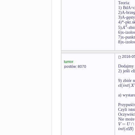
Teoria:
1) BdA=c
2)A-brze
3)A-gęst
4)*-pkt.s
d
A
5)
-zbi
6)x-izol
7)x-punkt
8)x-izol
2016-05
tumor
Dodajmy j
postów: 8070
c
l
2) jeśli
9) zbiór 
(
(
c
l
i
n
t
X
a) wystar
Przypuśćm
Czyli ist
Oczywiśc
Nie może
=
∩
V
U
(
)
i
n
t
c
l
B