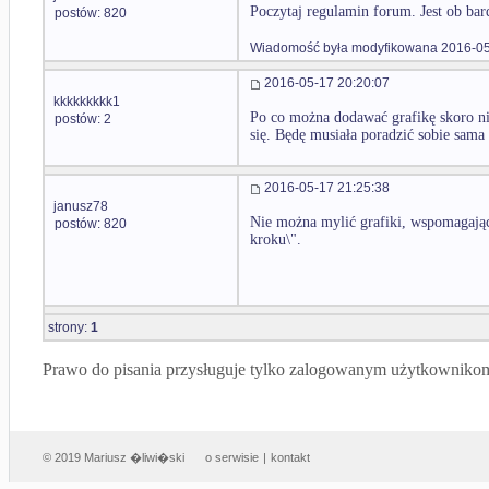
Poczytaj regulamin forum. Jest ob bar
postów: 820
Wiadomość była modyfikowana 2016-05
2016-05-17 20:20:07
kkkkkkkkk1
Po co można dodawać grafikę skoro ni
postów: 2
się. Będę musiała poradzić sobie sama
2016-05-17 21:25:38
janusz78
Nie można mylić grafiki, wspomagające
postów: 820
kroku\".
strony:
1
Prawo do pisania przysługuje tylko zalogowanym użytkowniko
© 2019 Mariusz �liwi�ski
o serwisie
|
kontakt