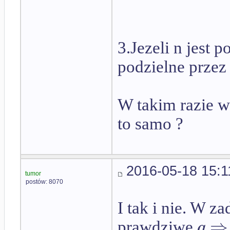
3.Jezeli n jest p
podzielne przez 
W takim razie w
to samo ?
2016-05-18 15:1
tumor
postów: 8070
I tak i nie. W z
⇒
q
prawdziwe