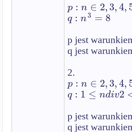
:
∈
2
,
3
,
4
,
p
n
3
:
=
8
q
n
p jest warunkie
q jest warunki
2.
:
∈
2
,
3
,
4
,
p
n
:
1
≤
2
q
n
d
i
v
p jest warunkie
q jest warunki