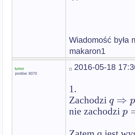
Wiadomość była m
makaron1
2016-05-18 17:3
tumor
postów: 8070
1.
⇒
q
Zachodzi
p
nie zachodzi
Zatem q jest wy