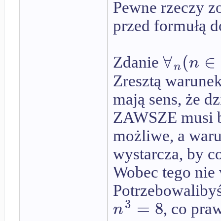
Pewne rzeczy zo
przed formułą d
∀
(
∈
n
Zdanie
n
Zresztą warunek
mają sens, że 
ZAWSZE musi by
możliwe, a war
wystarcza, by co
Wobec tego nie 
Potrzebowalibyś
3
=
8
n
, co praw