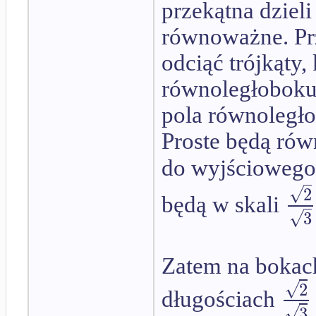
przekątna dziel
równoważne. Prz
odciąć trójkąty,
równoległoboku (
pola równoległ
Proste będą rów
do wyjściowego.
√
2
będą w skali
√
3
Zatem na bokach
√
2
długościach
√
3