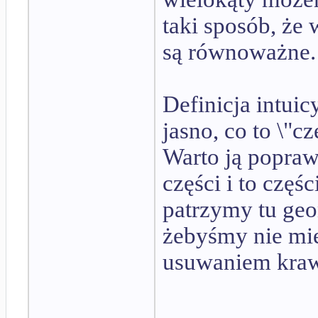
taki sposób, że
są równoważne.
Definicja intuic
jasno, co to \"cz
Warto ją popraw
części i to częś
patrzymy tu geo
żebyśmy nie mi
usuwaniem kraw