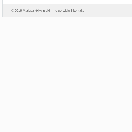
© 2019 Mariusz �liwi�ski
o serwisie
|
kontakt